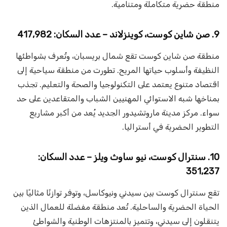
منطقة حضرية متكاملة ومتنامية.
9. صن شاين كوست، كوينزلاند – عدد السكان: 417,982
منطقة صن شاين كوست تقع شمال بريسبان، وتُعرف بشواطئها
النظيفة وأسلوب حياتها المريح. تطورت من منطقة سياحية إلى
اقتصاد متنوع يعتمد على التكنولوجيا والصحة والتعليم. تجذب
بمناخها شبه الاستوائي المهنيين الشباب والمتقاعدين على حد
سواء. مركز مدينة ماروتشيدور الجديد يُعد من أكبر مشاريع
التطوير الحضرية في أستراليا.
10. سنترال كوست، نيو ساوث ويلز – عدد السكان:
351,237
تقع سنترال كوست بين سيدني ونيوكاسل، وتوفر توازنًا مثاليًا بين
الحياة الحضرية والساحلية. تُعد منطقة مفضلة للعمال الذين
يتنقلون إلى سيدني، وتتميز بالمنتزهات الوطنية والشواطئ