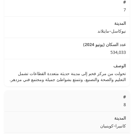
7
نيوكاسل–مايتلاند
534,033
تحولت من مركز فحم إلى مدينة حديثة متعددة القطاعات تشمل
التعليم والصحة والتصنيع، وتتمتع بشواطئ جميلة ومجتمع فني مزدهر.
8
كانبيرا–كوينبيان