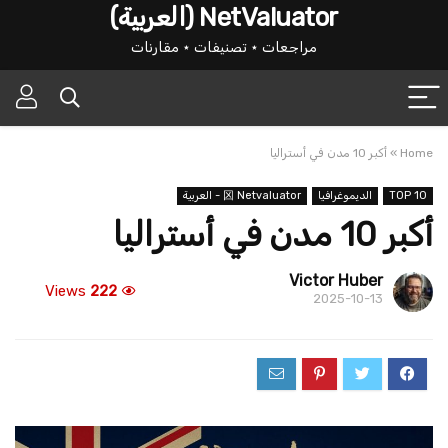
NetValuator (العربية)
مراجعات ⋆ تصنيفات ⋆ مقارنات
Home
»
أكبر 10 مدن في أستراليا
TOP 10
الديموغرافيا
龱 Netvaluator - العربية
أكبر 10 مدن في أستراليا
Victor Huber
Views
222
2025-10-13