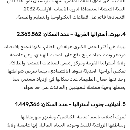
العظيم. على مدى العقد الماضي، شهدت بريسبان نموًا هائلًا في
البنية التحتية استعدادًا لدورة الألعاب الأولمبية 2032.
اقتصادها قائم على قطاعات التكنولوجيا والتعليم والصحة.
4. بيرث، أستراليا الغربية – عدد السكان: 2,363,562
بيرث هي أكثر المدن الكبرى عزلة في العالم، لكنها تتمتع باقتصاد
مزدهر ونمط حياة مريح. تقع على المحيط الهندي، وهي عاصمة
ولاية أستراليا الغربية ومركز رئيسي لصناعات التعدين والطاقة.
تعكس أبراجها الحديثة نموها الاقتصادي، بينما تعرض شواطئها
وحدائقها جمال الطبيعة. عدد سكانها في ازدياد مستمر، مما
يجعلها وجهة مفضلة للمهنيين والعائلات على حد سواء.
5. أديلايد، جنوب أستراليا – عدد السكان: 1,449,366
تُعرف أديلايد باسم “مدينة الكنائس”، وتشتهر بمهرجاناتها
ومناطقها الزراعية للنبيذ وجودة الحياة العالية. إنها عاصمة ولاية