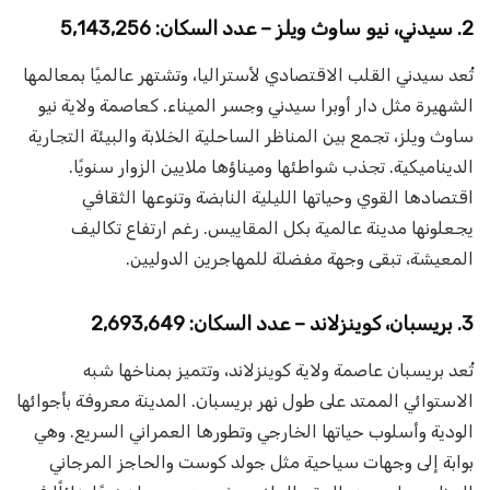
2. سيدني، نيو ساوث ويلز – عدد السكان: 5,143,256
تُعد سيدني القلب الاقتصادي لأستراليا، وتشتهر عالميًا بمعالمها
الشهيرة مثل دار أوبرا سيدني وجسر الميناء. كعاصمة ولاية نيو
ساوث ويلز، تجمع بين المناظر الساحلية الخلابة والبيئة التجارية
الديناميكية. تجذب شواطئها وميناؤها ملايين الزوار سنويًا.
اقتصادها القوي وحياتها الليلية النابضة وتنوعها الثقافي
يجعلونها مدينة عالمية بكل المقاييس. رغم ارتفاع تكاليف
المعيشة، تبقى وجهة مفضلة للمهاجرين الدوليين.
3. بريسبان، كوينزلاند – عدد السكان: 2,693,649
تُعد بريسبان عاصمة ولاية كوينزلاند، وتتميز بمناخها شبه
الاستوائي الممتد على طول نهر بريسبان. المدينة معروفة بأجوائها
الودية وأسلوب حياتها الخارجي وتطورها العمراني السريع. وهي
بوابة إلى وجهات سياحية مثل جولد كوست والحاجز المرجاني