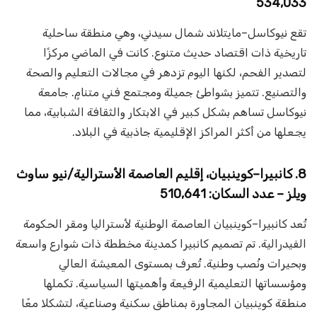
534,033
تقع نيوكاسل–مايتلاند شمال سيدني، وهي منطقة ساحلية
تاريخية ذات اقتصاد حديث متنوع. كانت في الماضي مركزًا
لتصدير الفحم، لكنها اليوم تزدهر في مجالات التعليم والصحة
والتصنيع. تتميز بشواطئ جميلة ومجتمع فني متنامٍ. جامعة
نيوكاسل تساهم بشكل كبير في الابتكار والثقافة الشبابية، مما
يجعلها من أكثر المراكز الإقليمية جاذبية في البلاد.
8. كانبيرا–كوينبيان، إقليم العاصمة الأسترالية/نيو ساوث
ويلز – عدد السكان: 510,641
تُعد كانبيرا–كوينبيان العاصمة الوطنية لأستراليا ومقر الحكومة
الفيدرالية. تم تصميم كانبيرا كمدينة مخططة ذات شوارع واسعة
وبحيرات ونُصب وطنية. تُعرف بمستوى المعيشة العالي
ومؤسساتها التعليمية الرفيعة وأهميتها السياسية. تكملها
منطقة كوينبيان المجاورة بمناطق سكنية وصناعية، لتشكلا معًا