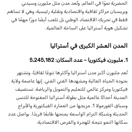
الحضرية نموًا في العالم. وتُعد مدن مثل ملبورن وسيدني
وبريسبان مراكز ثقافية واقتصادية ونقلية رئيسية، وهي لا تساهم
فقط في تحريك الاقتصاد الوطني بل تلعب أيضًا دورًا مهمًا في
تشكيل هوية أستراليا على الساحة العالمية.
المدن العشر الكبرى في أستراليا
1. ملبورن، فيكتوريا – عدد السكان: 5,245,182
تُعد ملبورن أكبر مدن أستراليا وأكثرها تنوعًا ثقافيًا، وتشتهر
بجودة الحياة العالية ومشهدها الفني الغني. إنها عاصمة ولاية
فيكتوريا ومركز عالمي للتعليم والتمويل والرياضة. تستضيف
المدينة أحداثًا عالمية مثل بطولة أستراليا المفتوحة للتنس
وسباق الفورمولا 1. مزيجها من العمارة الفيكتورية والأبراج
الحديثة وشبكة الترام الواسعة يمنحها طابعًا فريدًا. يواصل عدد
سكانها النمو نتيجة للهجرة والفرص الاقتصادية.