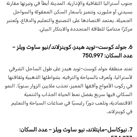
جنوب أستراليا الثقافية والإدارية. المدينة أبطأ في وتيرتها مقارنة
بسيدني أو ملبورن، وتتميز بأسعار السكن المعقولة والسواحل
الجميلة. يعتمد اقتصادها على التصنيع والتعليم والدفاع، وتُعتبر
مركزًا متناميًا للطاقة المتجددة والابتكار البيئي.
6. جولد كوست–تويد هيدز، كوينزلاند/نيو ساوث ويلز –
عدد السكان: 750,997
تمتد منطقة جولد كوست–تويد هيدز على طول الساحل الشرقي
لأستراليا، وتُعرف بالسياحة والترفيه. بشواطئها الذهبية وثقافتها
في ركوب الأمواج وأفقها المميز، تجذب ملايين الزوار سنويًا. النمو
السكاني فيها سريع بفضل نمط الحياة الجذاب والتنمية
الاقتصادية، وتلعب دورًا رئيسيًا في صناعات السياحة والتعليم
في كوينزلاند.
7. نيوكاسل–مايتلاند، نيو ساوث ويلز – عدد السكان: