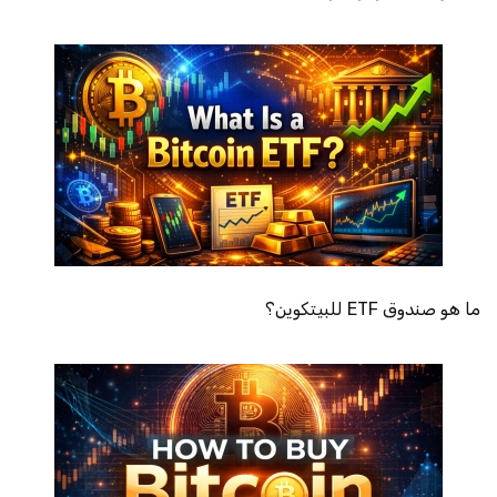
ما هو صندوق ETF للبيتكوين؟