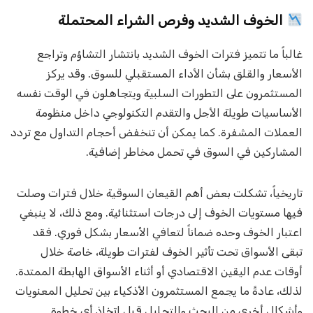
الخوف الشديد وفرص الشراء المحتملة
غالباً ما تتميز فترات الخوف الشديد بانتشار التشاؤم وتراجع
الأسعار والقلق بشأن الأداء المستقبلي للسوق. وقد يركز
المستثمرون على التطورات السلبية ويتجاهلون في الوقت نفسه
الأساسيات طويلة الأجل والتقدم التكنولوجي داخل منظومة
العملات المشفرة. كما يمكن أن تنخفض أحجام التداول مع تردد
المشاركين في السوق في تحمل مخاطر إضافية.
تاريخياً، تشكلت بعض أهم القيعان السوقية خلال فترات وصلت
فيها مستويات الخوف إلى درجات استثنائية. ومع ذلك، لا ينبغي
اعتبار الخوف وحده ضماناً لتعافي الأسعار بشكل فوري. فقد
تبقى الأسواق تحت تأثير الخوف لفترات طويلة، خاصة خلال
أوقات عدم اليقين الاقتصادي أو أثناء الأسواق الهابطة الممتدة.
لذلك، عادةً ما يجمع المستثمرون الأذكياء بين تحليل المعنويات
وأشكال أخرى من البحث والتحليل قبل اتخاذ أي خطوة.