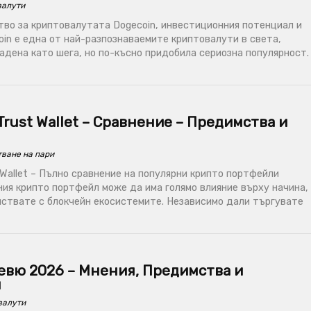
валути
во за криптовалутата Dogecoin, инвестиционния потенциал и
in е една от най-разпознаваемите криптовалути в света,
дена като шега, но по-късно придобила сериозна популярност.
Trust Wallet – Сравнение – Предимства и
ване на пари
Wallet – Пълно сравнение на популярни крипто портфейли
ия крипто портфейл може да има голямо влияние върху начина,
йствате с блокчейн екосистемите. Независимо дали търгувате
евю 2026 – Мнения, Предимства и
и
валути