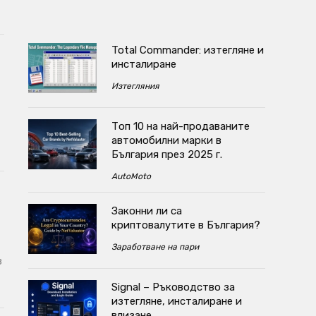
Total Commander: изтегляне и
инсталиране
Изтегляния
Топ 10 на най-продаваните
автомобилни марки в
България през 2025 г.
AutoMoto
Законни ли са
криптовалутите в България?
Заработване на пари
в
Signal – Ръководство за
изтегляне, инсталиране и
влизане