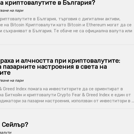
са криптовалутите в България?
ване на пари
риптовалутите в България, търговия с дигитални активи,
е на Bitcoin Криптовалути като Bitcoin и Ethereum могат да се
и съхраняват в България. Те обаче не са официална валута или
раха и алчността при криптовалутите:
 пазарните настроения в света на
ите
ване на пари
& Greed Index помага на инвеститорите да се ориентират в
на Биткойн и криптовалути Crypto Fear & Greed Index е един от
дикатори за пазарни настроения, използван от инвеститори в ..
л Сейлър?
валути