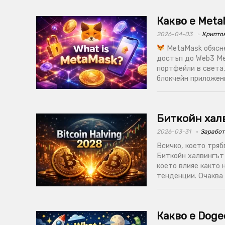
Какво е Met
2026-04-03
Крипто
MetaMask обясне
достъп до Web3 Me
портфейли в света
блокчейн приложения
Биткойн халв
2026-03-31
Заработ
Всичко, което тряб
Биткойн халвингът 
което влияе както 
тенденции. Очаква с
Какво е Doge