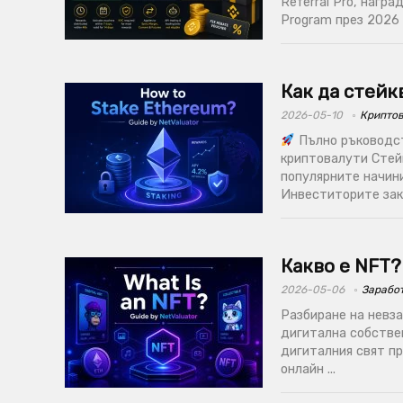
Referral Pro, награ
Program през 2026 г
Как да стейк
2026-05-10
Крипто
Пълно ръководст
криптовалути Стейк
популярните начини
Инвеститорите закл
Какво е NFT
2026-05-06
Заработ
Разбиране на невз
дигитална собстве
дигиталния свят пр
онлайн ...