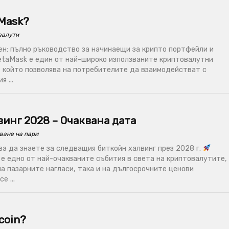
aMask?
валути
н: пълно ръководство за начинаещи за крипто портфейли и
taMask е един от най-широко използваните криптовалутни
, който позволява на потребителите да взаимодействат с
 ...
инг 2028 – Очаквана дата
ване на пари
ва да знаете за следващия биткойн халвинг през 2028 г.
е едно от най-очакваните събития в света на криптовалутите,
на пазарните нагласи, така и на дългосрочните ценови
е ...
coin?