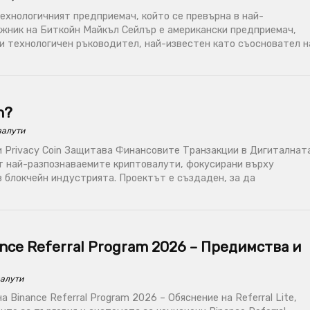
ехнологичният предприемач, който се превърна в най-
жник на Биткойн Майкъл Сейлър е американски предприемач,
 и технологичен ръководител, най-известен като съосновател н
h?
валути
и Privacy Coin Защитава Финансовите Транзакции в Дигиталнат
от най-разпознаваемите криптовалути, фокусирани върху
 блокчейн индустрията. Проектът е създаден, за да
nce Referral Program 2026 – Предимства и
алути
 Binance Referral Program 2026 – Обяснение на Referral Lite,