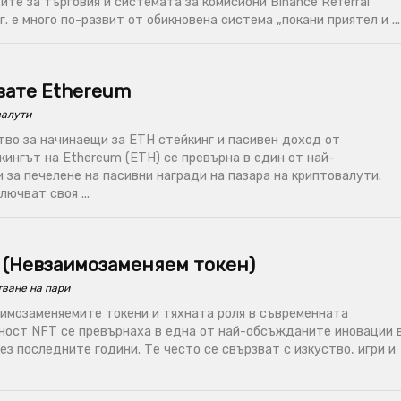
дите за търговия и системата за комисиони Binance Referral
. е много по-развит от обикновена система „покани приятел и ...
вате Ethereum
валути
во за начинаещи за ETH стейкинг и пасивен доход от
ингът на Ethereum (ETH) се превърна в един от най-
 за печелене на пасивни награди на пазара на криптовалути.
ючват своя ...
? (Невзаимозаменяем токен)
ване на пари
аимозаменяемите токени и тяхната роля в съвременната
ност NFT се превърнаха в една от най-обсъжданите иновации 
ез последните години. Те често се свързват с изкуство, игри и