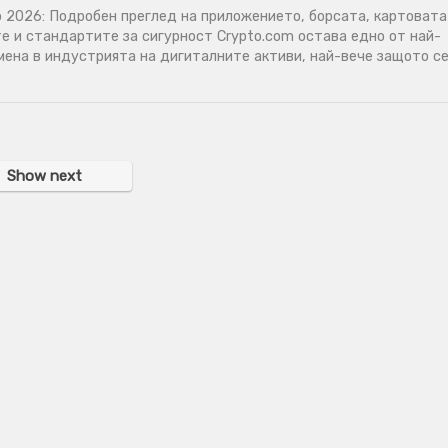
 2026: Подробен преглед на приложението, борсата, картовата
е и стандартите за сигурност Crypto.com остава едно от най-
мена в индустрията на дигиталните активи, най-вече защото с
Show next