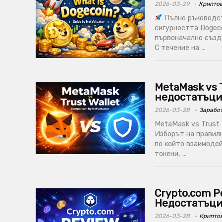
2026-03-29
Крипто
Пълно ръководст
сигурността Dogeco
първоначално създа
С течение на ...
MetaMask vs 
недостатъци
2026-03-28
Заработ
MetaMask vs Trust 
Изборът на правилн
по който взаимоде
токени, ...
Crypto.com Р
Недостатъц
2026-03-28
Крипто