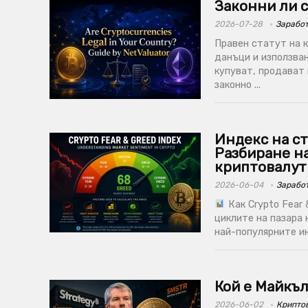
Законни ли 
2026-07-28
Заработ
Правен статут на к
данъци и използван
купуват, продават 
законно ...
Индекс на ст
Разбиране на
криптовалут
2026-06-04
Заработ
Как Crypto Fear 
циклите на пазара 
най-популярните ин
Кой е Майкъ
2026-06-02
Крипто