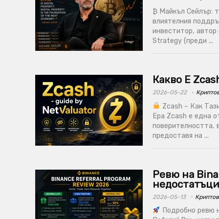
₿ Майкъл Сейлър: т
влиятелния поддръ
инвеститор, автор
Strategy (преди ...
Какво Е Zcas
2026-05-22
Крипто
Zcash – Как Таз
Ера Zcash е една 
поверителността, в
предоставя на ...
Ревю на Bina
недостатъци
2026-05-13
Криптов
Подробно ревю на