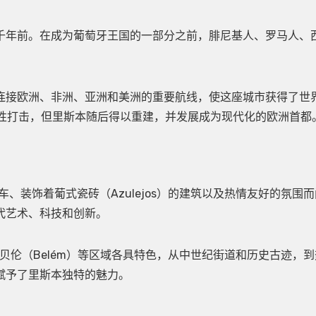
千年前。在成为葡萄牙王国的一部分之前，腓尼基人、罗马人、
连接欧洲、非洲、亚洲和美洲的重要航线，使这座城市获得了世
灭性打击，但里斯本随后得以重建，并发展成为现代化的欧洲首都
、装饰着葡式瓷砖（Azulejos）的建筑以及热情友好的氛围而
代艺术、科技和创新。
to）和贝伦（Belém）等区域各具特色，从中世纪街道和历史古迹，
赋予了里斯本独特的魅力。