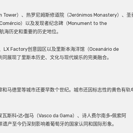
wer）、热罗尼姆斯修道院（Jerónimos Monastery）、圣
 Comércio）以及发现者纪念碑（Monument to the
煌的航海历史和重要的历史地位。
actory创意园区以及里斯本海洋馆（Oceanário de
点共同展现了里斯本历史、文化与现代娱乐的完美融合。
黎和马德里等城市还要早数个世纪。城市还因标志性的黄色有轨
·达·伽马（Vasco da Gama）、诗人费尔南多·佩索阿
城市的海洋遗产至今仍深刻影响着葡萄牙的国家认同和国际形象。