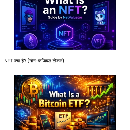
NFT क्या है? (नॉन-फंजिबल टोकन)