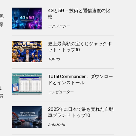
4Gと5G – 技術と通信速度の比
包
較
保
テクノロジー
史上最高額の宝くじジャックポ
ット・トップ10
TOP 10
Total Commander：ダウンロー
ドとインストール
え
コンピューター
最
2025年に日本で最も売れた自動
車ブランド トップ10
AutoMoto
し