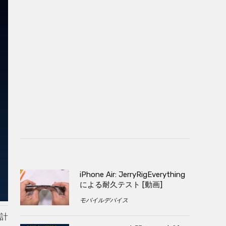
iPhone Air: JerryRigEverything
による耐久テスト [動画]
モバイルデバイス
を計