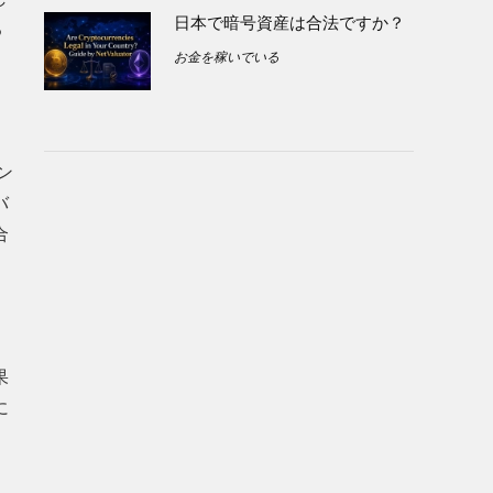
日本で暗号資産は合法ですか？
る
お金を稼いでいる
ン
バ
合
果
に