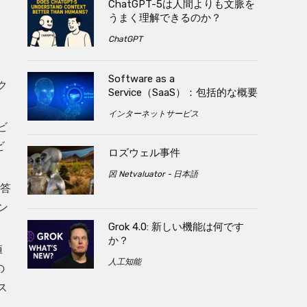
ChatGPT-5は人間よりも文脈を
うまく理解できるのか？
ChatGPT
Software as a
ク
Service（SaaS）：包括的な概要
インターネットサービス
ビ
ビ
ロズウェル事件
龱 Netvaluator - 日本語
応答
ン
Grok 4.0: 新しい機能は何です
か？
値
人工知能
の
ス