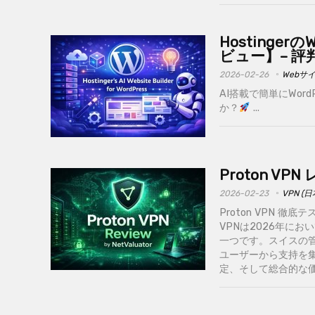
Hostinge
ビュー】– 
2026-02-26
Webサ
AI搭載で簡単にWord
か？
...
Proton V
2026-02-23
VPN (
Proton VPN 徹
VPNは2026年に
一つです。スイスの
ユーザーから支持を
定、そして総合的な価値に