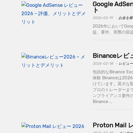
Google A
ト
2026-02-19
お金を稼
2026年においてGo
益、要件、実際の収益性を解
Binanceレ
2026-02-18
レビュー
包括的なBinance
体験 Binance
けています。莫大な
プロのトレーダーま
ンプライアンス要件
Binance ...
Proton Ma