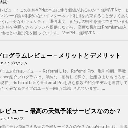
日本語)
 VPN レビュー：この無料VPNは本当に使う価値があるのか？ 無料VPNサー
イバシー保護や制限のないインターネット利用を約束することがよくあ
多くは十分なセキュリティ、通信速度、または透明性を提供できていま
当に無料で利用できるプランを提供しながら、高度な機能はPremium加入
との差別化を図っています。 VeePN - 無料VPN ...
紹介プログラムレビュー – メリットとデメリット
エイトプログラム
ラムの詳細レビュー – Referral Lite、Referral Pro、取引報酬、手数
inance紹介プログラムは、単純な「招待して稼ぐ」仕組みよりもはるか
現在、Referral LiteやReferral Proを含む複数の紹介モデルを運営して
たく異なるタイプのユーザー向けに設計されています。 ...
therレビュー – 最高の天気予報サービスなのか？
ネットサービス
2026年に最も信頼できる天気予報サービスなのか？ AccuWeatherは、世界