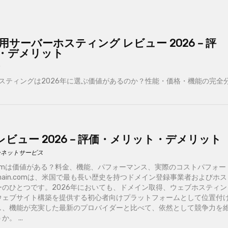
t 専用サーバーホスティング レビュー 2026 – 評
・デメリット
専用ホスティングは2026年に選ぶ価値があるのか？性能・価格・機能の完全
om レビュー 2026 – 評価・メリット・デメリット
ーネットサービス
n.comは価値がある？料金、機能、パフォーマンス、実際のコストパフォー
main.comは、米国で最も長い歴史を持つドメイン登録事業者およびホス
のひとつです。2026年においても、ドメイン取得、ウェブホスティン
ウェブサイト構築を提供する初心者向けプラットフォームとして位置付
し、機能が充実した最新のプロバイダーと比べて、依然として競争力を
 ...