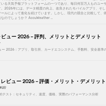
ている天気予報プラットフォームの一つであり、毎日何百万人ものユー
。2026年には、データ精度の向上、改良されたモバイルアプリ、そし
ツールによって進化を続けています。しかし、現代の競合と比較して、
でしょうか？ AccuWeather ...
om レビュー 2026 – 評判、メリットとデメリット
ー
 レビュー 2026：アプリ、取引所、カードエコシステム、手数料、安全基準
 VPN レビュー 2026 – 評価・メリット・デメリット
日本語)
Nの包括的テスト：セキュリティ、速度、価格、実際のパフォーマンス分析