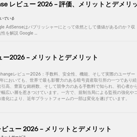
dSense レビュー 2026 – 評価、メリットとデメリ
いでいる
ogle AdSenseはパブリッシャーにとって依然として価値があるのか？収
説 Google ...
ビュー2026 – メリットとデメリット
 Exchangeレビュー2026：手数料、安全性、機能、そして実際のユーザー
は2026年においても、世界で最も影響力のある暗号資産取引所の一つであり続
取引高、豊富な銘柄数、そして競争力のある手数料で知られ、初心者か
で幅広い層を惹きつけています。一方で、規制当局による監視の強化や
の進化により、近年プラットフォームの一部は変化を遂げています。
il レビュー 2026 – メリットとデメリット