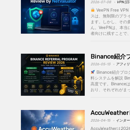
2026-07-08
VPN (
VeePN Free
スは、無制限のプラ
ます。しかし、その
ん。VeePNは、本
者向けに残すことで、他社
Binance
2026-05-13
アフィリ
Binance紹介プログ
料システムを解説 B
高度です。Binanceは
おり、それぞれがまっ
AccuWea
2026-04-15
インター
AccuWeatherは