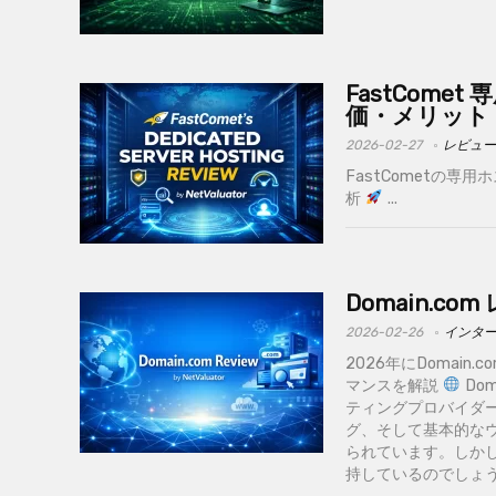
FastCome
価・メリット
2026-02-27
レビュー
FastCometの
析
...
Domain.c
2026-02-26
インタ
2026年にDomai
マンスを解説
Do
ティングプロバイダー
グ、そして基本的な
られています。しか
持しているのでしょうか。