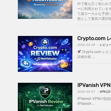
中で最も広く知られ
ーに利用されています
て超ローカルな予測
然として最良の選択肢なの
Crypto.c
2026-03-28
レビュ
Crypto.com
詳細分析 ...
IPVanish
2026-03-07
VPN (
IPVanish VP
IPVanish ...