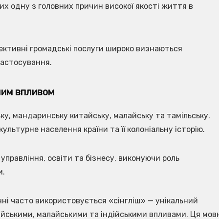
их одну з головних причин високої якості життя в
фективні громадські послуги широко визнаються
застосування.
ним впливом
ьку, мандаринську китайську, малайську та тамільську.
ультурне населення країни та її колоніальну історію.
правління, освіти та бізнесу, виконуючи роль
и.
нні часто використовується «сінгліш» — унікальний
тайськими, малайськими та індійськими впливами. Ця мов