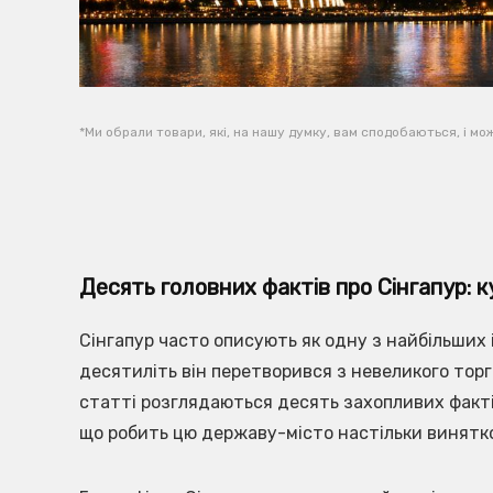
*Ми обрали товари, які, на нашу думку, вам сподобаються, і мож
Десять головних фактів про Сінгапур: к
Сінгапур часто описують як одну з найбільших і
десятиліть він перетворився з невеликого торг
статті розглядаються десять захопливих фактів
що робить цю державу-місто настільки винятк