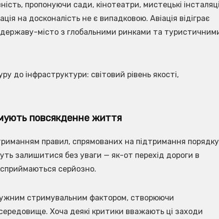
ість, пропонуючи сади, кінотеатри, мистецькі інсталяці
ція на досконалість не є випадковою. Авіація відіграє
чи державу-місто з глобальними ринками та туристичним
ру до інфраструктури: світовий рівень якості,
рмують повсякденне життя
триманням правил, спрямованих на підтримання порядку
ожуть залишитися без уваги — як-от перехід дороги в
т сприймаються серйозно.
отужним стримувальним фактором, створюючи
середовище. Хоча деякі критики вважають ці заходи