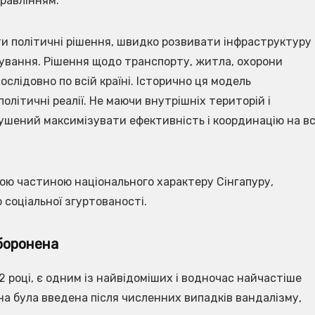
правлінням.
и політичні рішення, швидко розвивати інфраструктуру
ування. Рішення щодо транспорту, житла, охорони
слідовно по всій країні. Історично ця модель
олітичні реалії. Не маючи внутрішніх територій і
ушений максимізувати ефективність і координацію на вс
ою частиною національного характеру Сінгапуру,
о соціальної згуртованості.
боронена
 році, є одним із найвідоміших і водночас найчастіше
она була введена після численних випадків вандалізму,