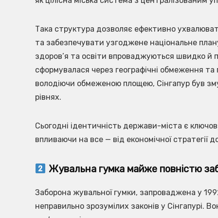
як цілісна міська система з централізованим у
Така структура дозволяє ефективно ухвалюват
та забезпечувати узгоджене національне план
здоров’я та освіти впроваджуються швидко й по
сформувалася через географічні обмеження та п
володіючи обмеженою площею, Сінгапур був зм
рівнях.
Сьогодні ідентичність держави-міста є ключов
впливаючи на все — від економічної стратегії д
Жувальна гумка майже повністю за
Заборона жувальної гумки, запроваджена у 1992
неправильно зрозумілих законів у Сінгапурі. В