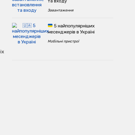
та входу
Завантаження
5 найпопулярніших
месенджерів в Україні
Мобільні пристрої
іх