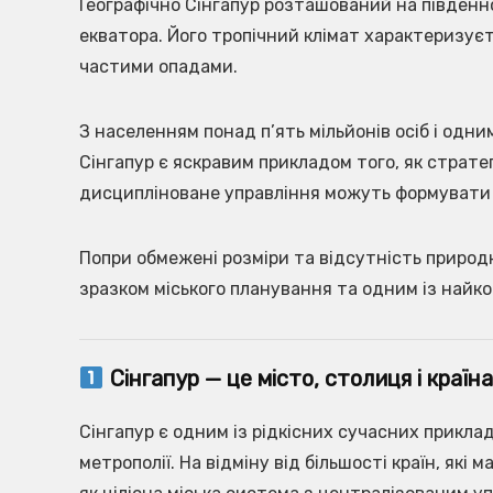
Географічно Сінгапур розташований на південно
екватора. Його тропічний клімат характеризує
частими опадами.
З населенням понад п’ять мільйонів осіб і одни
Сінгапур є яскравим прикладом того, як страте
дисципліноване управління можуть формувати 
Попри обмежені розміри та відсутність природ
зразком міського планування та одним із найк
Сінгапур — це місто, столиця і країн
Сінгапур є одним із рідкісних сучасних приклад
метрополії. На відміну від більшості країн, які 