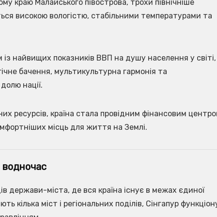
му краю Малайського півострова, трохи північніше
ться високою вологістю, стабільними температурами та
м із найвищих показників ВВП на душу населення у світі,
гічне бачення, мультикультурна гармонія та
долю нації.
них ресурсів, країна стала провідним фінансовим центро
омфортніших місць для життя на Землі.
а водночас
ів держави-міста, де вся країна існує в межах єдиної
мають кілька міст і регіональних поділів, Сінгапур функціон