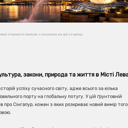
емо отримати комісію з посилань на цій сторінці.
ультура, закони, природа та життя в Місті Лев
сторій успіху сучасного світу, адже всього за кілька
овельного порту на глобальну потугу. У цій ґрунтовній
 про Сінгапур, кожен з яких розкриває новий вимір того
овою.