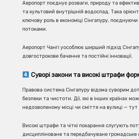
Аеропорт поєднує розваги, природу та ефективн
та культовий внутрішній водоспад. Така орієнта
ключову роль в економіці Сінгапуру, поєдную
потоками.
Аеропорт Чангі уособлює ширший підхід Сінгапу
довгострокове бачення та постійні інновації.
Суворі закони та високі штрафи фо
Правова система Сінгапуру відома суворим до
безпеки та чистоти. Дії, які в інших країнах м
недозволеному місці чи сміття на вулиці — ту
Високі штрафи та чіткі покарання слугують п
дисципліноване та передбачуване громадське 