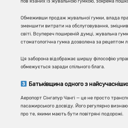
пов’язаних із жувальною гумкою, зокрема пош
Обмеживши продаж жувальної гумки, влада пра
зменшити витрати на обслуговування, зміцнивш
світі. Всупереч поширеній думці, жувальна гум
стоматологічна гумка дозволена за рецептом л
Ця заборона відображає ширшу філософію управл
обмежується заради спільного блага.
Батьківщина одного з найсучасніших
Аеропорт Сінгапур Чангі — це не просто трансп
пасажирського досвіду. Його регулярно визнают
про те, якими мають бути повітряні подорожі.