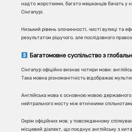
надто жорсткими, багато мешканців бачать у н
Сінгапурі.
Низький рівень злочинності, чисті вулиці та е
результатом рішучого, але послідовного право
Багатомовне суспільство з глобаль
Сінгапур офіційно визнає чотири мови: англійс
Така мовна різноманітність відображає мультик
Англійська мова є основною мовою державного у
нейтрального мосту між етнічними спільнотам
Окрім офіційних мов, у повсякденному спілкува
місцевий діалект, що поєднує англійську з ки