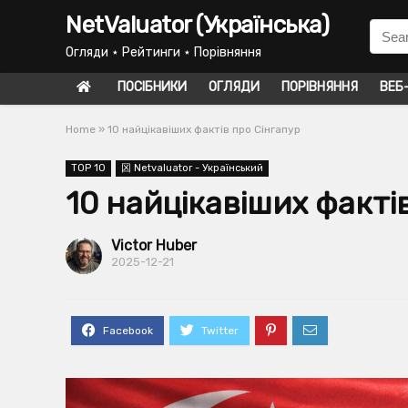
NetValuator (Українська)
Огляди ⋆ Рейтинги ⋆ Порівняння
ПОСІБНИКИ
ОГЛЯДИ
ПОРІВНЯННЯ
ВЕБ
Home
»
10 найцікавіших фактів про Сінгапур
TOP 10
龱 Netvaluator - Український
10 найцікавіших факті
Victor Huber
2025-12-21