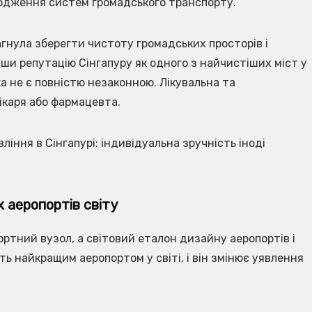
кодження систем громадського транспорту.
гнула зберегти чистоту громадських просторів і
и репутацію Сінгапуру як одного з найчистіших міст у
ка не є повністю незаконною. Лікувальна та
ікаря або фармацевта.
іння в Сінгапурі: індивідуальна зручність іноді
 аеропортів світу
ортний вузол, а світовий еталон дизайну аеропортів і
ь найкращим аеропортом у світі, і він змінює уявлення