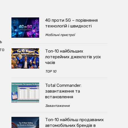
4G проти 5G – порівняння
технологій і швидкості
Мобільні пристрої
ь
го
Топ-10 найбільших
лотерейних джекпотів усіх
часів
TOP 10
Total Commander:
завантаження та
встановлення
Завантаження
Топ-10 найбільш продаваних
автомобільних брендів в