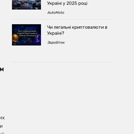
Україні у 2025 році
AutoMoto
Чи легальні криптовалюти в
Україні?
Заробіток
им
их
ти