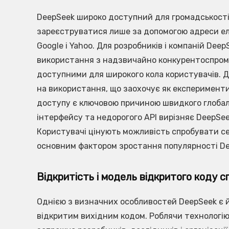
DeepSeek широко доступний для громадськості
зареєструватися лише за допомогою адреси еле
Google і Yahoo. Для розробників і компаній Dee
використання з надзвичайно конкурентоспромо
доступними для широкого кола користувачів. 
на використання, що заохочує як експерименти
доступу є ключовою причиною швидкого глоба
інтерфейсу та недорогого API вирізняє DeepSeek
Користувачі цінують можливість спробувати сер
основним фактором зростання популярності De
Відкритість і модель відкритого коду с
Однією з визначних особливостей DeepSeek є й
відкритим вихідним кодом. Роблячи технологію