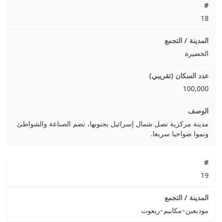
18
الخضيرة
100,000
مدينة مركزية تصل شمال إسرائيل بجنوبها، تضم الصناعة والشواطئ
ونموا ضواحيا سريعا.
19
موديعين–مكابيم–ريعوت