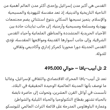
القدس هي أكبر مدن إسرائيل وإحدى أكثر مدن العالم أهمية من
الناحية التاريخية والدينية، إذ تعد مقدسة لليهودية والمسيحية
والإسلام. يتميز نسيجها السكاني بتنوع استثنائي يضم مجتمعات
يهودية ومسلمة ومسيحية وأرمنية، إلى جانب تباينات حادة بين
الأحياء الحريدية المتشددة والمناطق العلمانية وأحياء القدس
الشرقية. وإلى جانب أسوارها القديمة ومواقعها المقدسة، تؤدي
القدس الحديثة دورا محوريا كمركز إداري وأكاديمي وثقافي
للدولة.
2. تل أبيب–يافا — حوالي 495,000
تعد تل أبيب–يافا المحرك الاقتصادي والثقافي لإسرائيل، وغالبا
ما توصف بأنها المدينة العالمية الوحيدة الحقيقية في البلاد.
تأسست في أوائل القرن العشرين، وتحولت إلى حاضرة نابضة
بالحياة تشتهر بقطاع التكنولوجيا والحياة الليلية والشواطئ
وعمارة الباوهاوس المدرجة على قائمة التراث العالمي لليونسكو.