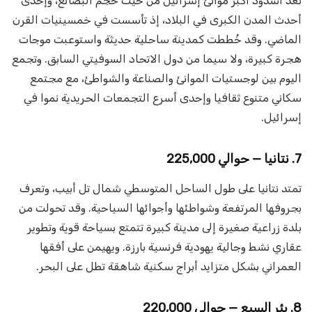
تعد أشدود أكبر موانئ إسرائيل من حيث حجم البضائع، وإحدى
أحدث المدن الكبرى في البلاد، إذ تأسست في خمسينيات القرن
الماضي. وقد خُططت كمدينة ساحلية حديثة واستوعبت موجات
هجرة كبيرة، ولا سيما من دول الاتحاد السوفيتي السابق. وتجمع
اليوم بين لوجستيات الموانئ والصناعة والشواطئ، مع مجتمع
سكاني متنوع ثقافيا وإحدى أسرع التجمعات الحريدية نموا في
إسرائيل.
7. نتانيا — حوالي 225,000
تمتد نتانيا على طول الساحل المتوسطي شمال تل أبيب، وتعرف
بجروفها المرتفعة وشواطئها وأجوائها السياحية. وقد تحولت من
بلدة زراعية صغيرة إلى مدينة كبيرة تتمتع بسياحة قوية وتطوير
عقاري نشط وجالية يهودية فرنسية بارزة. ويهيمن على أفقها
العمراني بشكل متزايد أبراج سكنية شاهقة تطل على البحر.
8. بئر السبع — حوالي 220,000