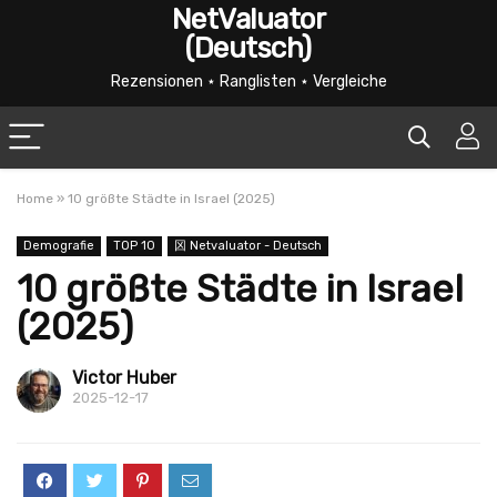
NetValuator
(Deutsch)
Rezensionen ⋆ Ranglisten ⋆ Vergleiche
Home
»
10 größte Städte in Israel (2025)
Demografie
TOP 10
龱 Netvaluator - Deutsch
10 größte Städte in Israel
(2025)
Victor Huber
2025-12-17