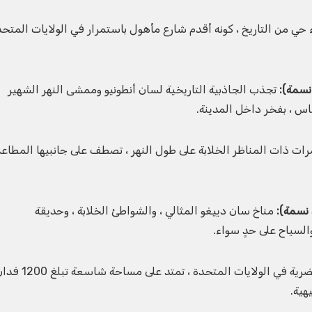
يلادلفيا هو جزء حي من التاريخ ، كونه أقدم شارع مأهول باستمرار في الولايات المتح
تجذب الجاذبية التاريخية لسان أنطونيو وممشى النهر الشهير
ات ذات المناظر الخلابة على طول النهر ، تصطف على جانبيها المطاع
مناخ سان دييغو المثالي ، والشواطئ الخلابة ، وحديقة
السياح على حدٍ سواء.
حديقة بالبوا في سان دييغو ، أكبر حديقة حضرية في الولايات المتحدة ، تمتد على مساحة شا
هية.