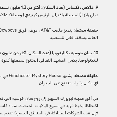
9. دالاس ، تكساس (عدد السكان: أكثر من 1.3 مليون نسمة):
ديلي بلازا (المرتبطة باغتيال الرئيس كينيدي) ومنطقة دالا
حقيقة ممتعة:
العالم وسقف قابل للسحب.
10. سان خوسيه ، كاليفورنيا (عدد السكان: أكثر من مليون نسمة):
للتكنولوجيا. يكمل المشهد الثقافي المتنوع سمعتها كقوة ت
حقيقة ممتعة:
يشتهر e
أي مكان وأبواب تنفتح على الجدران.
من أفق مدينة نيويورك الشهير إلى روح سان خوسيه التي تحر
اكتظاظًا بخيط فريد في نسيج الولايات المتحدة. سواء كانت اه
فإن هذه الشركات العملاقة في المناطق الحضرية تقدم مج