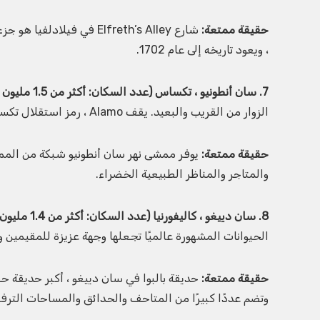
حقيقة ممتعة:
شارع Elfreth’s Alley في ف
، ويعود تاريخه إلى عام 1702.
7. سان أنطونيو ، تكساس (عدد السكان: أكثر من 1.5 مليون نسمة):
الزوار من القريب والبعيد. يقف Alamo ، رمز استقلال تكساس ، بفخر داخل المدينة.
حقيقة ممتعة:
يوفر ممشى نهر سان أنطونيو شبكة من الممر
والمتاجر والمناظر الطبيعية الخضراء.
8. سان دييغو ، كاليفورنيا (عدد السكان: أكثر من 1.4 مليون نسمة):
الحيوانات المشهورة عالميًا تجعلها وجهة عزيزة للمقيمين و
حقيقة ممتعة:
وتضم عددًا كبيرًا من المتاحف والحدائق والمساحات الترفي