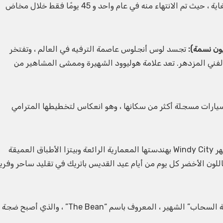
كان بناء مبنى إمباير ستيت إنجازًا سريعًا للغاية ، حيث تم الانتهاء منه في عام واحد و 45 يومًا فقط خلال مخاض
تجسد لوس أنجلوس عاصمة الترفيه في العالم ، وتفتخر
الفني المزدهر. تعد علامة هوليوود الشهيرة وممشى المشاهير من
يارات مسجلة أكثر من سكانها ، وهو انعكاس لتخطيطها المترامي
تشتهر Windy City بهندستها المعمارية الرائعة وبيتزا الأطباق العميقة
للون الأخضر كل يوم من أيام عيد القديس باتريك في تقليد ساحر وفريد ​
حديقة الألفية في شيكاغو مزينة بنحت “بوابة السحاب” الشهير ، المعروف باسم “The Bean” ، والذي أصبح ضجة