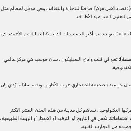
تعد دالاس مركزًا صاخبًا للتجارة والثقافة ، وهي موطن لمعالم مثل
س للفنون المترامية الأطراف.
يتميز ملعب AT&T ، موطن فريق Dallas Cowboys ، بواحد من أكبر التصميمات الداخلية الخالية من الأعمدة في
تقع في قلب وادي السيليكون ، سان خوسيه هي مركز عالمي
كنولوجية.
Winchester Mystery Hous في سان خوسيه بتصميمه المعماري غريب الأطوار ، ويضم سلالم تؤدي إلى
كها التكنولوجيا ، تساهم كل مدينة من هذه المدن العشر الأكثر
تماماتك تكمن في التاريخ أو الترفيه أو الابتكار أو الروعة الطبيعية ،
موعة من التجارب الغنية.