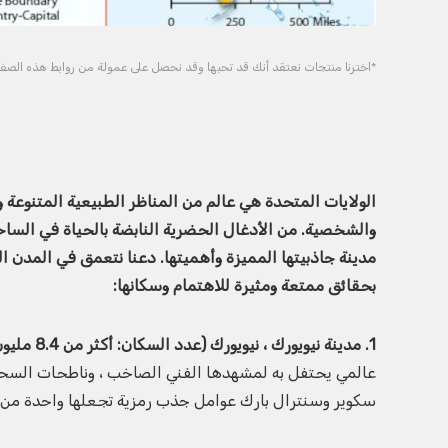
*اخترنا منتجات نعتقد أنك قد تحبها وقد نحصل على عمولة من روابط هذه الصف
الولايات المتحدة هي عالم من المناظر الطبيعية المتنوعة 
والشخصية. من الأدغال الحضرية النابضة بالحياة في السا
مدينة جاذبيتها المميزة وأهميتها. دعنا نتعمق في المدن ال
بحقائق ممتعة ومثيرة للاهتمام وسكانها:
1. مدينة نيويورك ، نيويورك (عدد السكان: أكثر من 8.4 مليون نسمة):
عالمي يحتفل به لمشهدها الفني الصاخب ، وناطحات السحاب ا
سكوير وسنترال بارك عوامل جذب رمزية تجعلها واحدة من أ