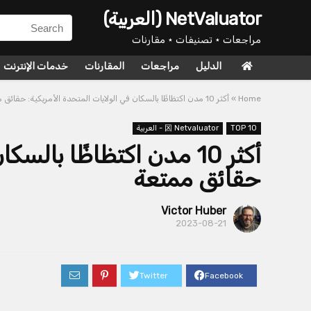
NetValuator (العربية)
مراجعات ⋆ تصنيفات ⋆ مقارنات
الدليل
مراجعات
المقارنات
خدمات الإنترنت
Home
»
أكثر 10 مدن اكتظاظًا بالسكان في الولايات المتحدة الأمريكية: حقائق ممتعة
TOP 10
龱 Netvaluator - العربية
أكثر 10 مدن اكتظاظًا بال
حقائق ممتعة
Victor Huber
2023-08-21