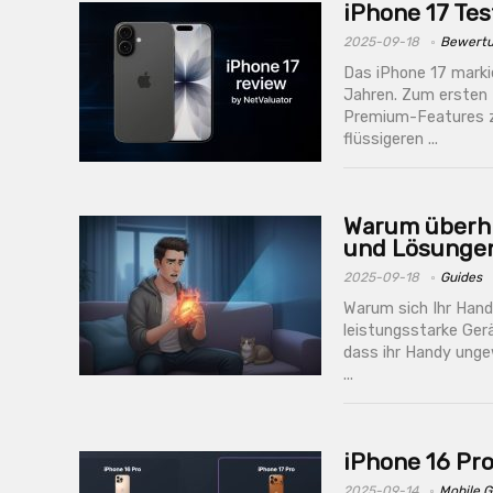
iPhone 17 Tes
2025-09-18
Bewert
Das iPhone 17 marki
Jahren. Zum ersten 
Premium-Features zu
flüssigeren ...
Warum überhi
und Lösunge
2025-09-18
Guides
Warum sich Ihr Hand
leistungsstarke Ger
dass ihr Handy unge
...
iPhone 16 Pro
2025-09-14
Mobile G