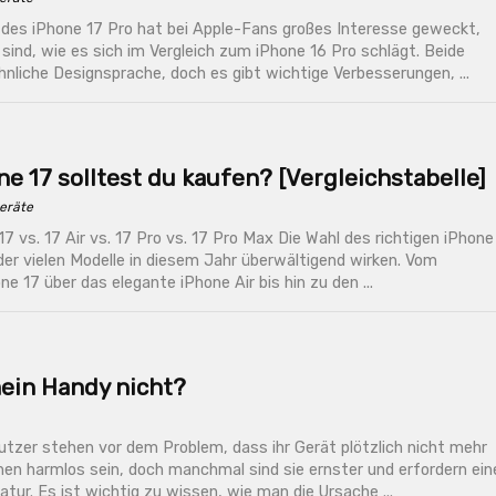
g des iPhone 17 Pro hat bei Apple-Fans großes Interesse geweckt,
sind, wie es sich im Vergleich zum iPhone 16 Pro schlägt. Beide
ähnliche Designsprache, doch es gibt wichtige Verbesserungen, ...
e 17 solltest du kaufen? [Vergleichstabelle]
eräte
17 vs. 17 Air vs. 17 Pro vs. 17 Pro Max Die Wahl des richtigen iPhone
der vielen Modelle in diesem Jahr überwältigend wirken. Vom
e 17 über das elegante iPhone Air bis hin zu den ...
ein Handy nicht?
tzer stehen vor dem Problem, dass ihr Gerät plötzlich nicht mehr
nen harmlos sein, doch manchmal sind sie ernster und erfordern ein
atur. Es ist wichtig zu wissen, wie man die Ursache ...