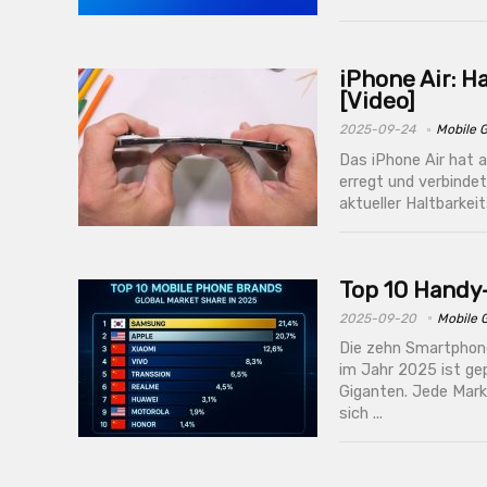
iPhone Air: H
[Video]
2025-09-24
Mobile 
Das iPhone Air hat 
erregt und verbinde
aktueller Haltbarkeit
Top 10 Handy
2025-09-20
Mobile 
Die zehn Smartphon
im Jahr 2025 ist ge
Giganten. Jede Marke
sich ...