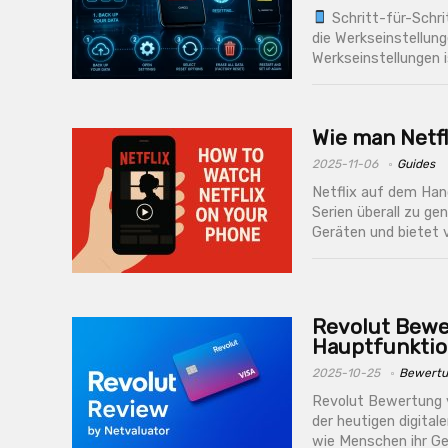
Schritt-für-Schr
die Werkseinstellun
Werkseinstellungen 
Wie man Netf
2025-11-06
Guides
Netflix auf dem Han
Serien überall zu ge
Geräten und bietet vo
Revolut Bewer
Hauptfunktio
2025-10-25
Bewertu
Revolut Bewertung v
der heutigen digita
wie Menschen ihr Ge