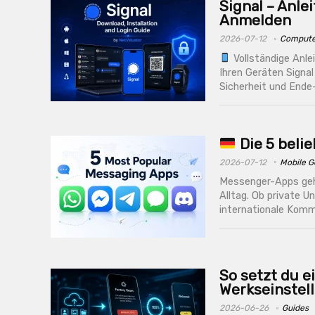
Signal – Anle
Anmelden
2026-07-12
Compute
Vollständige Anle
Ihren Geräten Signa
Sicherheit und Ende
Die 5 beli
2026-07-12
Mobile G
Messenger-Apps geh
Alltag. Ob private U
internationale Kommu
So setzt du 
Werkseinstel
2026-06-26
Guides