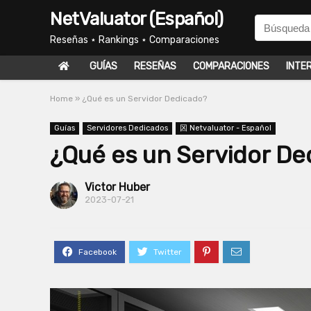
NetValuator (Español)
Reseñas ⋆ Rankings ⋆ Comparaciones
GUÍAS
RESEÑAS
COMPARACIONES
INTE
Home
»
¿Qué es un Servidor Dedicado?
Guías
Servidores Dedicados
龱 Netvaluator - Español
¿Qué es un Servidor De
Victor Huber
2023-07-21