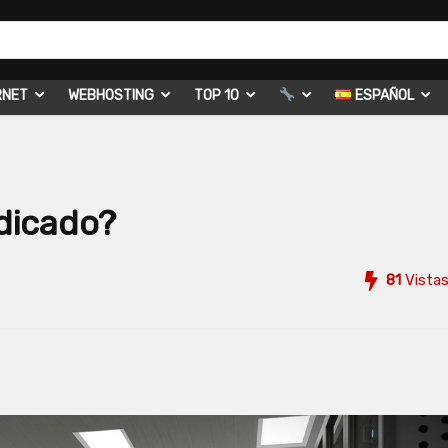
RNET
WEBHOSTING
TOP 10
ESPAÑOL
dicado?
81
Vista