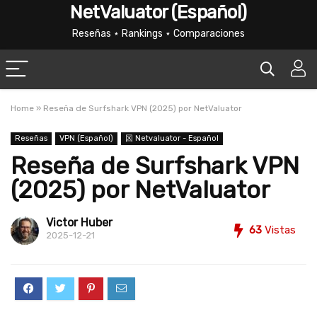
NetValuator (Español)
Reseñas ⋆ Rankings ⋆ Comparaciones
Home
»
Reseña de Surfshark VPN (2025) por NetValuator
Reseñas
VPN (Español)
龱 Netvaluator - Español
Reseña de Surfshark VPN
(2025) por NetValuator
Victor Huber
63
Vistas
2025-12-21