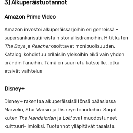
3) Alkuperäistuotannot
Amazon Prime Video
Amazon investoi alkuperäissarjoihin eri genreissä –
supersankarisatiireista historiallisdramoihin. Hitit kuten
The Boys
ja
Reacher
osoittavat monipuolisuuden.
Katalogi kohdistuu erilaisiin yleisöihin eikä vain yhden
brändin faneihin. Tämä on suuri etu katsojille, jotka
etsivät vaihtelua.
Disney+
Disney+ rakentaa alkuperäissisältönsä pääasiassa
Marvelin, Star Warsin ja Disneyn brändeihin. Sarjat
kuten
The Mandalorian
ja
Loki
ovat muodostuneet
kulttuuri-ilmiöiksi. Tuotannot ylläpitävät tasaista,