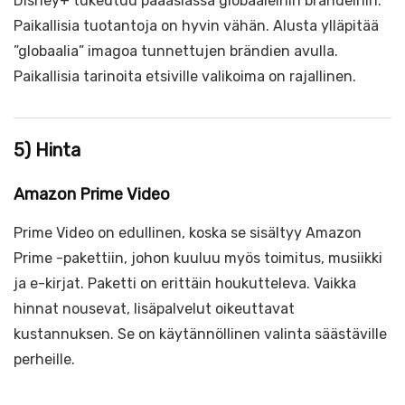
Disney+ tukeutuu pääasiassa globaaleihin brändeihin.
Paikallisia tuotantoja on hyvin vähän. Alusta ylläpitää
”globaalia” imagoa tunnettujen brändien avulla.
Paikallisia tarinoita etsiville valikoima on rajallinen.
5) Hinta
Amazon Prime Video
Prime Video on edullinen, koska se sisältyy Amazon
Prime -pakettiin, johon kuuluu myös toimitus, musiikki
ja e-kirjat. Paketti on erittäin houkutteleva. Vaikka
hinnat nousevat, lisäpalvelut oikeuttavat
kustannuksen. Se on käytännöllinen valinta säästäville
perheille.