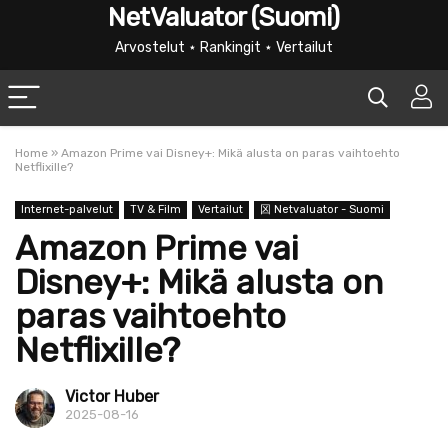
NetValuator (Suomi)
Arvostelut ⋆ Rankingit ⋆ Vertailut
Home
»
Amazon Prime vai Disney+: Mikä alusta on paras vaihtoehto
Netflixille?
Internet-palvelut
TV & Film
Vertailut
龱 Netvaluator - Suomi
Amazon Prime vai
Disney+: Mikä alusta on
paras vaihtoehto
Netflixille?
Victor Huber
2025-08-16