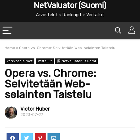
NetValuator (Suomi)
Arvostelut ⋆ Rankingit ⋆ Vertailut
Home
»
Opera vs. Chrome: Selvitetään Web-selainten Taistelu
Verkkoselaimet
Vertailut
龱 Netvaluator - Suomi
Opera vs. Chrome:
Selvitetään Web-
selainten Taistelu
Victor Huber
2023-07-27