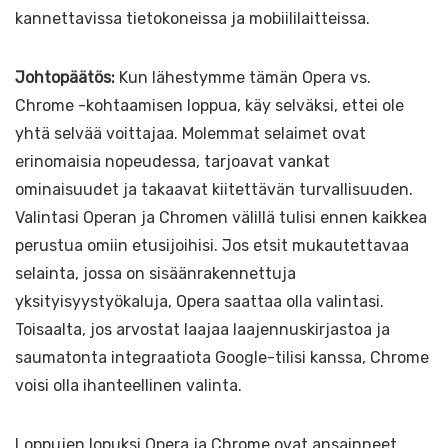
kannettavissa tietokoneissa ja mobiililaitteissa.
Johtopäätös:
Kun lähestymme tämän Opera vs.
Chrome -kohtaamisen loppua, käy selväksi, ettei ole
yhtä selvää voittajaa. Molemmat selaimet ovat
erinomaisia nopeudessa, tarjoavat vankat
ominaisuudet ja takaavat kiitettävän turvallisuuden.
Valintasi Operan ja Chromen välillä tulisi ennen kaikkea
perustua omiin etusijoihisi. Jos etsit mukautettavaa
selainta, jossa on sisäänrakennettuja
yksityisyystyökaluja, Opera saattaa olla valintasi.
Toisaalta, jos arvostat laajaa laajennuskirjastoa ja
saumatonta integraatiota Google-tilisi kanssa, Chrome
voisi olla ihanteellinen valinta.
Loppujen lopuksi Opera ja Chrome ovat ansainneet