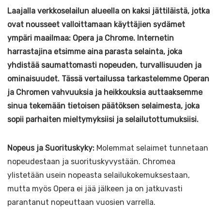
Laajalla verkkoselailun alueella on kaksi jättiläistä, jotka
ovat nousseet valloittamaan käyttäjien sydämet
ympäri maailmaa: Opera ja Chrome. Internetin
harrastajina etsimme aina parasta selainta, joka
yhdistää saumattomasti nopeuden, turvallisuuden ja
ominaisuudet. Tässä vertailussa tarkastelemme Operan
ja Chromen vahvuuksia ja heikkouksia auttaaksemme
sinua tekemään tietoisen päätöksen selaimesta, joka
sopii parhaiten mieltymyksiisi ja selailutottumuksiisi.
Nopeus ja Suorituskyky:
Molemmat selaimet tunnetaan
nopeudestaan ja suorituskyvystään. Chromea
ylistetään usein nopeasta selailukokemuksestaan,
mutta myös Opera ei jää jälkeen ja on jatkuvasti
parantanut nopeuttaan vuosien varrella.