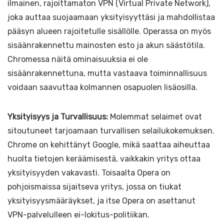
ilmainen, rajoittamaton VPN (Virtual Private Network),
joka auttaa suojaamaan yksityisyyttäsi ja mahdollistaa
pääsyn alueen rajoitetulle sisällölle. Operassa on myös
sisäänrakennettu mainosten esto ja akun säästötila.
Chromessa näitä ominaisuuksia ei ole
sisäänrakennettuna, mutta vastaava toiminnallisuus
voidaan saavuttaa kolmannen osapuolen lisäosilla.
Yksityisyys ja Turvallisuus:
Molemmat selaimet ovat
sitoutuneet tarjoamaan turvallisen selailukokemuksen.
Chrome on kehittänyt Google, mikä saattaa aiheuttaa
huolta tietojen keräämisestä, vaikkakin yritys ottaa
yksityisyyden vakavasti. Toisaalta Opera on
pohjoismaissa sijaitseva yritys, jossa on tiukat
yksityisyysmääräykset, ja itse Opera on asettanut
VPN-palvelulleen ei-lokitus-politiikan.