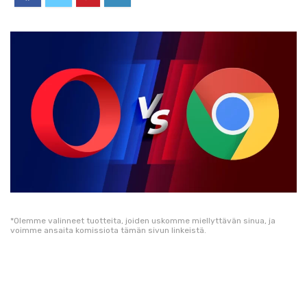
*Olemme valinneet tuotteita, joiden uskomme miellyttävän sinua, ja
voimme ansaita komissiota tämän sivun linkeistä.