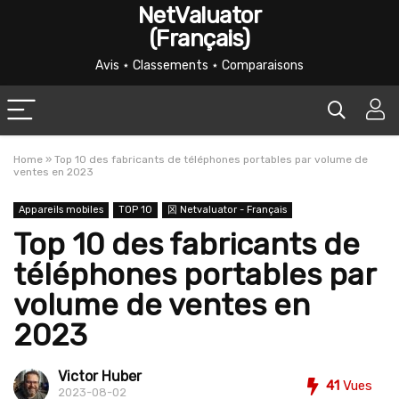
NetValuator
(Français)
Avis ⋆ Classements ⋆ Comparaisons
Home
»
Top 10 des fabricants de téléphones portables par volume de
ventes en 2023
Appareils mobiles
TOP 10
龱 Netvaluator - Français
Top 10 des fabricants de
téléphones portables par
volume de ventes en
2023
Victor Huber
41
Vues
2023-08-02