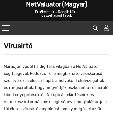
NetValuator (Magyar)
Értékelések ⋆ Ranglisták ⋆
Összehasonlítások
Vírusirtó
Maradjon védett a digitális világban a NetValuator
segítségével. Fedezze fel a megbízható víruskereső
szoftverek széles skáláját, amelyeket felülvizsgáltak
és rangsoroltak, hogy megvédjék eszközeit a felmerülő
kiberfenyegetésektől. Átfogó áttekintéseink és
naprakész információink segítségével megtalálhatja a
tökéletes vírusirtó megoldást, amely megfelel az Ön