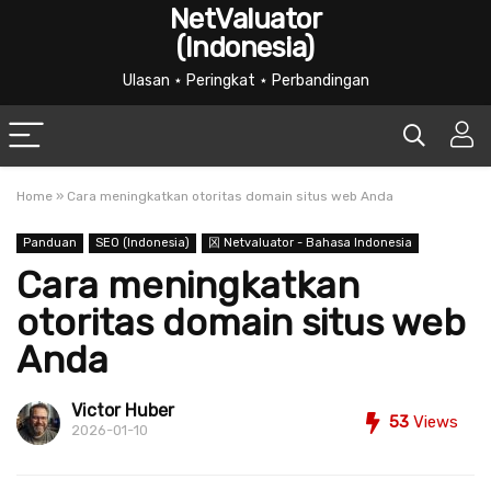
NetValuator
(Indonesia)
Ulasan ⋆ Peringkat ⋆ Perbandingan
Home
»
Cara meningkatkan otoritas domain situs web Anda
Panduan
SEO (Indonesia)
龱 Netvaluator - Bahasa Indonesia
Cara meningkatkan
otoritas domain situs web
Anda
Victor Huber
53
Views
2026-01-10