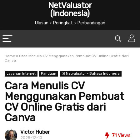
NetValuator
(Indonesia)
Ulasan ⋆ Peringkat ⋆ Perbandingan
Home
»
Cara Menulis CV Menggunakan Pembuat CV Online Gratis dari
Canva
Layanan Internet
Panduan
龱 Netvaluator - Bahasa Indonesia
Cara Menulis CV
Menggunakan Pembuat
CV Online Gratis dari
Canva
Victor Huber
71
Views
2025-12-10