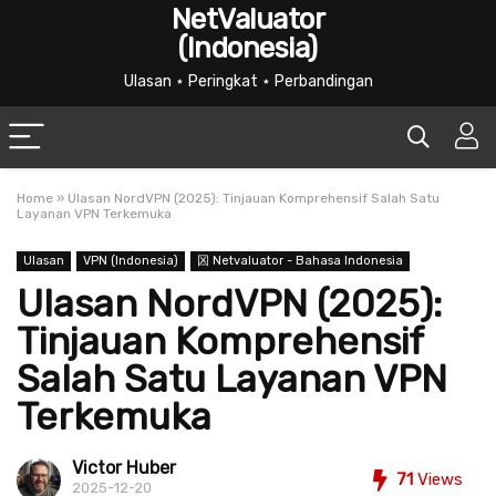
NetValuator
(Indonesia)
Ulasan ⋆ Peringkat ⋆ Perbandingan
Home
»
Ulasan NordVPN (2025): Tinjauan Komprehensif Salah Satu
Layanan VPN Terkemuka
Ulasan
VPN (Indonesia)
龱 Netvaluator - Bahasa Indonesia
Ulasan NordVPN (2025):
Tinjauan Komprehensif
Salah Satu Layanan VPN
Terkemuka
Victor Huber
71
Views
2025-12-20