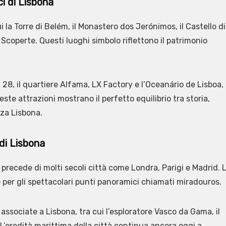
i di Lisbona
la Torre di Belém, il Monastero dos Jerónimos, il Castello di
coperte. Questi luoghi simbolo riflettono il patrimonio
 28, il quartiere Alfama, LX Factory e l’Oceanário de Lisboa,
ste attrazioni mostrano il perfetto equilibrio tra storia,
za Lisbona.
di Lisbona
 precede di molti secoli città come Londra, Parigi e Madrid. 
i e per gli spettacolari punti panoramici chiamati miradouros.
 associate a Lisbona, tra cui l’esploratore Vasco da Gama, il
L’eredità marittima della città continua ancora oggi a