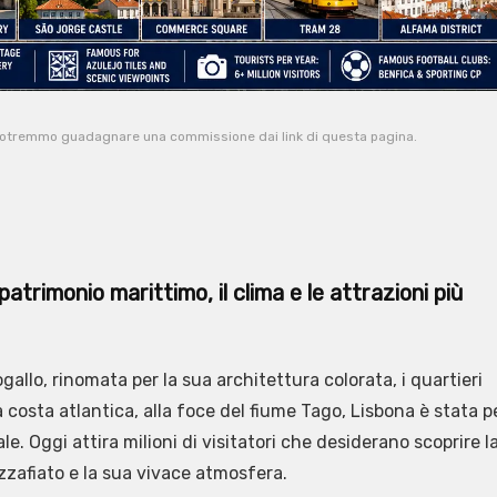
potremmo guadagnare una commissione dai link di questa pagina.
patrimonio marittimo, il clima e le attrazioni più
ogallo, rinomata per la sua architettura colorata, i quartieri
la costa atlantica, alla foce del fiume Tago, Lisbona è stata p
. Oggi attira milioni di visitatori che desiderano scoprire l
zzafiato e la sua vivace atmosfera.