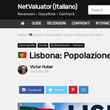
NetValuator (Italiano)
Recensioni ⋆ Classifiche ⋆ Confronti
GUIDE
RECENSIONI
CONFRONTI
INTERNE
Home
»
Lisbona: Popolazione, Storia e Principali Attrazioni
Demografia
Guide
龱 Netvaluator - Italiano
Lisbona: Popolazione, 
Victor Huber
2026-06-24