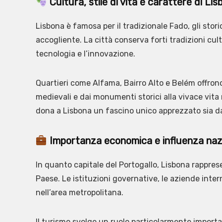
Cultura, stile di vita e carattere di Li
Lisbona è famosa per il tradizionale Fado, gli stori
accogliente. La città conserva forti tradizioni cu
tecnologia e l’innovazione.
Quartieri come Alfama, Bairro Alto e Belém offrono
medievali e dai monumenti storici alla vivace vita
dona a Lisbona un fascino unico apprezzato sia dai 
Importanza economica e influenza nazi
In quanto capitale del Portogallo, Lisbona rapprese
Paese. Le istituzioni governative, le aziende inter
nell’area metropolitana.
Il turismo svolge un ruolo particolarmente importan