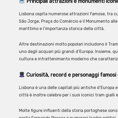
Principali attrazioni e monumenti iconic
Lisbona ospita numerose attrazioni famose, tra cui 
São Jorge, Praça do Comércio e il Monumento alle S
marittimo e l’importanza storica della città.
Altre destinazioni molto popolari includono il Tram
uno degli acquari più grandi d’Europa. Insieme, que
cultura e intrattenimento moderno che caratteriz
Curiosità, record e personaggi famosi 
Lisbona è una delle capitali più antiche d’Europa e
città è inoltre celebre per i suoi iconici tram giall
Molte figure influenti della storia portoghese sono
poeta Fernando Pessoa e numerosi leader politici. 