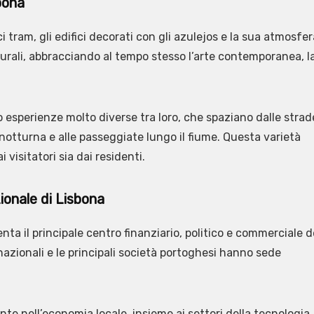
sbona
ci tram, gli edifici decorati con gli azulejos e la sua atmosfer
lturali, abbracciando al tempo stesso l’arte contemporanea, l
 esperienze molto diverse tra loro, che spaziano dalle strad
 notturna e alle passeggiate lungo il fiume. Questa varietà
visitatori sia dai residenti.
onale di Lisbona
nta il principale centro finanziario, politico e commerciale d
nazionali e le principali società portoghesi hanno sede
te nell’economia locale, insieme ai settori della tecnologia,