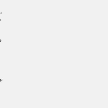
a
a
e
el