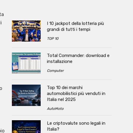
ta
i
I 10 jackpot della lotteria più
grandi di tutti i tempi
TOP 10
Total Commander: download e
installazione
Computer
Top 10 dei marchi
o
automobilistici più venduti in
Italia nel 2025
AutoMoto
Le criptovalute sono legali in
Italia?
pio