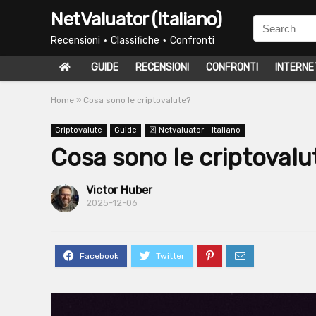
NetValuator (Italiano)
Recensioni ⋆ Classifiche ⋆ Confronti
GUIDE
RECENSIONI
CONFRONTI
INTERNE
Home
»
Cosa sono le criptovalute?
Criptovalute
Guide
龱 Netvaluator - Italiano
Cosa sono le criptovalu
Victor Huber
2025-12-06