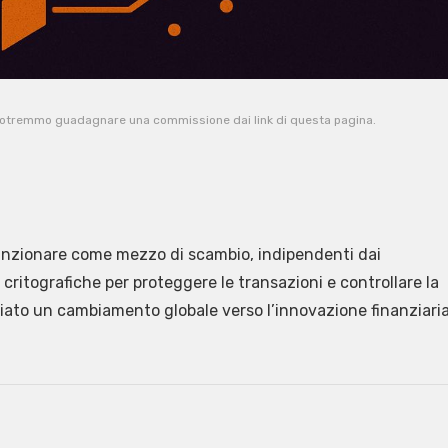
potremmo guadagnare una commissione dai link di questa pagina.
 funzionare come mezzo di scambio, indipendenti dai
 critografiche per proteggere le transazioni e controllare la
iato un cambiamento globale verso l’innovazione finanziari