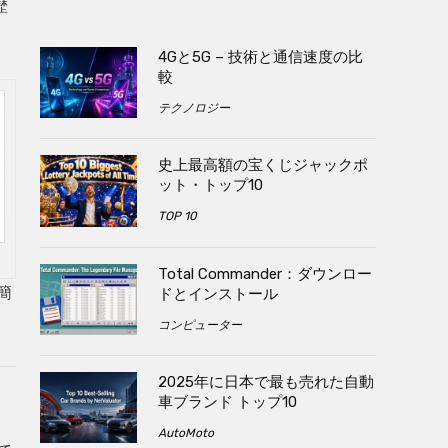
歴
4Gと5G – 技術と通信速度の比
較
テクノロジー
史上最高額の宝くじジャックポ
ット・トップ10
TOP 10
Total Commander：ダウンロー
簡
ドとインストール
コンピューター
2025年に日本で最も売れた自動
車ブランド トップ10
AutoMoto