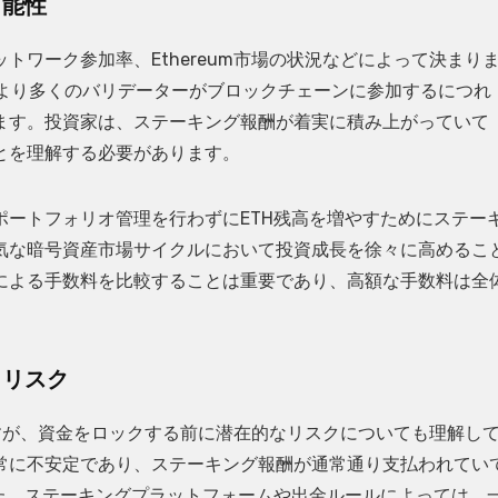
可能性
ワーク参加率、Ethereum市場の状況などによって決まり
、より多くのバリデーターがブロックチェーンに参加するにつれ
ます。投資家は、ステーキング報酬が着実に積み上がっていて
とを理解する必要があります。
ートフォリオ管理を行わずにETH残高を増やすためにステー
気な暗号資産市場サイクルにおいて投資成長を徐々に高めるこ
による手数料を比較することは重要であり、高額な手数料は全
きリスク
ますが、資金をロックする前に潜在的なリスクについても理解し
常に不安定であり、ステーキング報酬が通常通り支払われてい
た、ステーキングプラットフォームや出金ルールによっては、