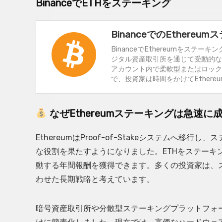
BinanceでETHをステーキング
BinanceでのEthereu
BinanceでEthereumをス
ジタル資産取引所を通じて受動的な
アカウント内で柔軟型またはロック
で、投資家は時間をかけてEther
なぜEthereumステーキングは急速
EthereumはProof-of-Stakeシステムへ
な役割を果たすようになりました。ETHをステーキ
動する年間報酬を獲得できます。多くの投資家は、
わせた長期戦略と考えています。
暗号資産取引所や分散型ステーキングプラットフォ