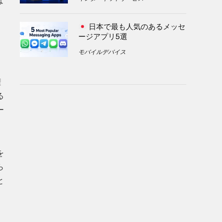
な
日本で最も人気のあるメッセ
ージアプリ5選
モバイルデバイス
権
る
ー
を
ら
と