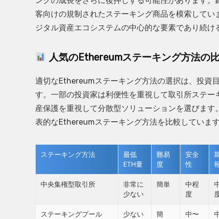
ングの成長をさらに後押しする可能性があります。
客向けの規制されたステーキング商品を模索しています
ジタル資産エコシステムの中心的な要素であり続け
人気のEthereumステーキング方法の
適切なEthereumステーキング方法の選択は、投
す。一部の投資家は利便性を重視して取引所ステー
産保護を重視して分散型ソリューションを選びます
表的なEthereumステーキング方法を比較していま
ステーキング方法
最低
難易
安全
ETH量
度
性
中央集権型取引所
非常に
簡単
中程
少ない
度
ステーキングプール
少ない
簡
中〜