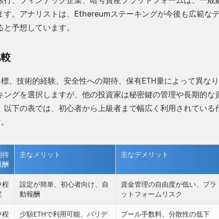
銀行、フィンテック企業、暗号資産プラットフォームは、一般
。アナリストは、Ethereumステーキングが今後も広範な
ると予想しています。
比較
資目標、技術的経験、安全性への期待、保有ETH量によって異な
キングを選択しますが、他の投資家は秘密鍵の管理や長期的な
。以下の表では、初心者から上級者まで幅広く利用されている
す。
期待
主なメリット
主なデメリット
報酬
中程
設定が簡単、初心者向け、自
資金管理の自由度が低い、プラ
度
動報酬
ットフォームリスク
中程
少額ETHで利用可能、バリデ
プール手数料、分散性の低下