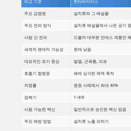
비교 기준
한타바이러스
주요 감염원
설치류와 그 배설물
주요 전파 방식
설치류 배설물에서 나온 공기 중
사람 간 전파
드물며 대부분 안데스 계통만 
세계적 팬데믹 가능성
현재 낮음
대표적인 초기 증상
발열, 근육통, 피로
호흡기 합병증
폐에 심각한 체액 축적
치명률
중증 사례에서 최대 40%
잠복기
1~8주
사용 가능한 백신
일반적으로 승인된 백신 없음
주요 예방 방법
설치류 노출 피하기