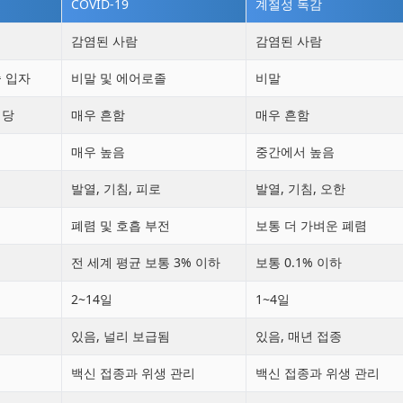
COVID-19
계절성 독감
감염된 사람
감염된 사람
 입자
비말 및 에어로졸
비말
해당
매우 흔함
매우 흔함
매우 높음
중간에서 높음
발열, 기침, 피로
발열, 기침, 오한
폐렴 및 호흡 부전
보통 더 가벼운 폐렴
전 세계 평균 보통 3% 이하
보통 0.1% 이하
2~14일
1~4일
있음, 널리 보급됨
있음, 매년 접종
백신 접종과 위생 관리
백신 접종과 위생 관리