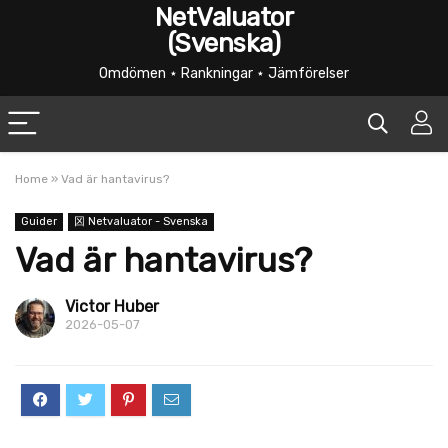
NetValuator
(Svenska)
Omdömen ⋆ Rankningar ⋆ Jämförelser
Home
»
Vad är hantavirus?
Guider
龱 Netvaluator - Svenska
Vad är hantavirus?
Victor Huber
2026-05-07