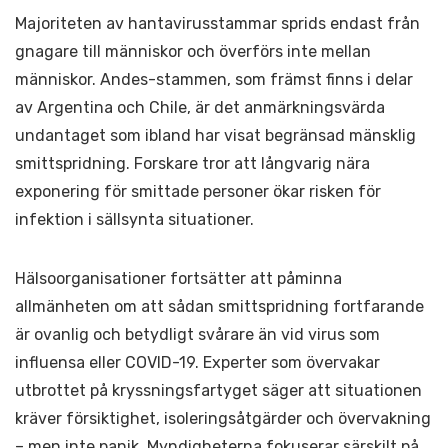
Majoriteten av hantavirusstammar sprids endast från
gnagare till människor och överförs inte mellan
människor. Andes-stammen, som främst finns i delar
av Argentina och Chile, är det anmärkningsvärda
undantaget som ibland har visat begränsad mänsklig
smittspridning. Forskare tror att långvarig nära
exponering för smittade personer ökar risken för
infektion i sällsynta situationer.
Hälsoorganisationer fortsätter att påminna
allmänheten om att sådan smittspridning fortfarande
är ovanlig och betydligt svårare än vid virus som
influensa eller COVID-19. Experter som övervakar
utbrottet på kryssningsfartyget säger att situationen
kräver försiktighet, isoleringsåtgärder och övervakning
– men inte panik. Myndigheterna fokuserar särskilt på