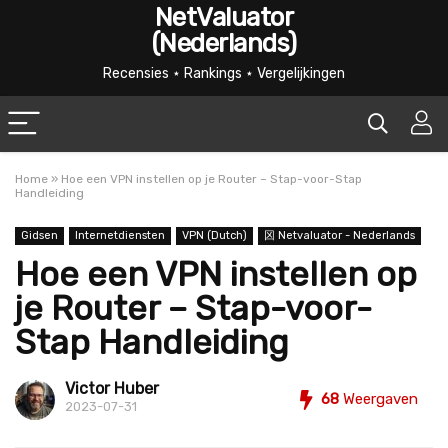
NetValuator
(Nederlands)
Recensies ⋆ Rankings ⋆ Vergelijkingen
Home
»
Hoe een VPN instellen op je Router – Stap-voor-Stap
Handleiding
Gidsen
Internetdiensten
VPN (Dutch)
龱 Netvaluator - Nederlands
Hoe een VPN instellen op
je Router – Stap-voor-
Stap Handleiding
Victor Huber
68
Weergaven
2023-07-31