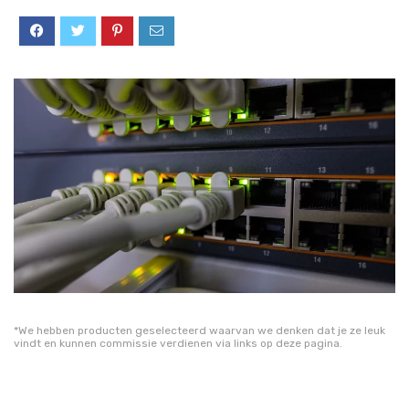
*We hebben producten geselecteerd waarvan we denken dat je ze leuk
vindt en kunnen commissie verdienen via links op deze pagina.