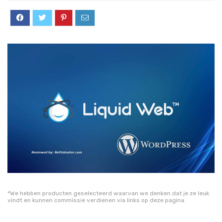
*We hebben producten geselecteerd waarvan we denken dat je ze leuk
vindt en kunnen commissie verdienen via links op deze pagina.