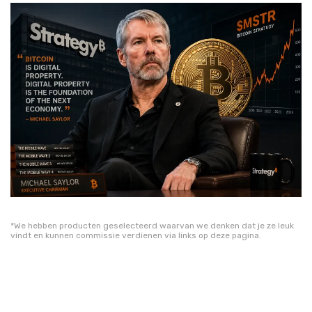
*We hebben producten geselecteerd waarvan we denken dat je ze leuk
vindt en kunnen commissie verdienen via links op deze pagina.