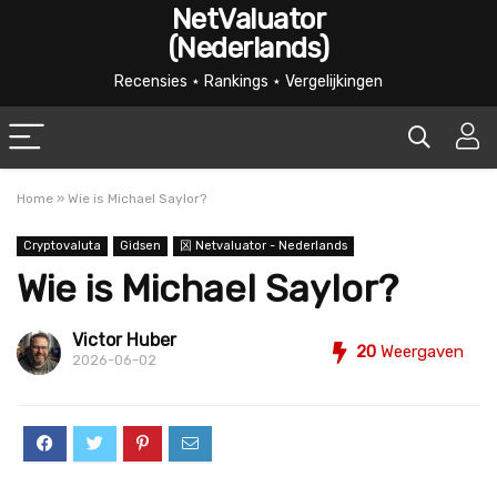
NetValuator
(Nederlands)
Recensies ⋆ Rankings ⋆ Vergelijkingen
Home
»
Wie is Michael Saylor?
Cryptovaluta
Gidsen
龱 Netvaluator - Nederlands
Wie is Michael Saylor?
Victor Huber
20
Weergaven
2026-06-02