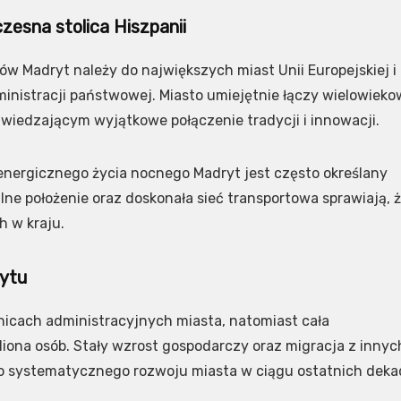
zesna stolica Hiszpanii
ów Madryt należy do największych miast Unii Europejskiej i
ministracji państwowej. Miasto umiejętnie łączy wielowiek
dwiedzającym wyjątkowe połączenie tradycji i innowacji.
i energicznego życia nocnego Madryt jest często określany
lne położenie oraz doskonała sieć transportowa sprawiają, 
h w kraju.
rytu
nicach administracyjnych miasta, natomiast cała
iona osób. Stały wzrost gospodarczy oraz migracja z innyc
 do systematycznego rozwoju miasta w ciągu ostatnich deka