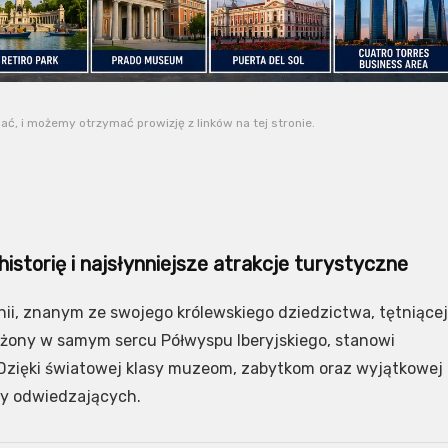
, i możemy otrzymać prowizję z linków na tej stronie.
storię i najsłynniejsze atrakcje turystyczne
nii, znanym ze swojego królewskiego dziedzictwa, tętniącej
ożony w samym sercu Półwyspu Iberyjskiego, stanowi
. Dzięki światowej klasy muzeom, zabytkom oraz wyjątkowej
ny odwiedzających.