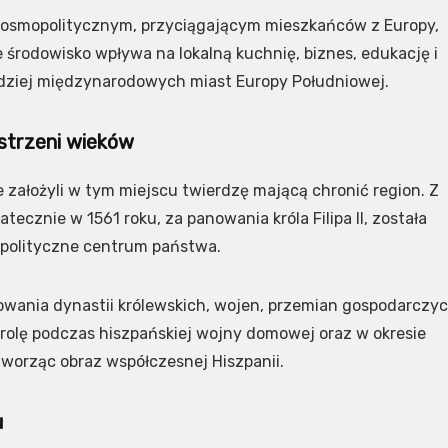
 kosmopolitycznym, przyciągającym mieszkańców z Europy,
we środowisko wpływa na lokalną kuchnię, biznes, edukację i
rdziej międzynarodowych miast Europy Południowej.
strzeni wieków
e założyli w tym miejscu twierdzę mającą chronić region. Z
ecznie w 1561 roku, za panowania króla Filipa II, została
o polityczne centrum państwa.
owania dynastii królewskich, wojen, przemian gospodarczy
 rolę podczas hiszpańskiej wojny domowej oraz w okresie
tworząc obraz współczesnej Hiszpanii.
u