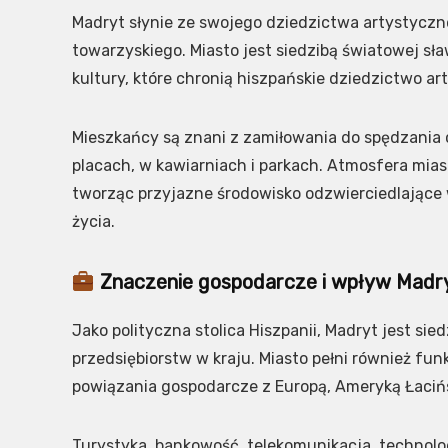
Madryt słynie ze swojego dziedzictwa artystyczn
towarzyskiego. Miasto jest siedzibą światowej sł
kultury, które chronią hiszpańskie dziedzictwo a
Mieszkańcy są znani z zamiłowania do spędzania c
placach, w kawiarniach i parkach. Atmosfera mia
tworząc przyjazne środowisko odzwierciedlające 
życia.
Znaczenie gospodarcze i wpływ Madry
Jako polityczna stolica Hiszpanii, Madryt jest sie
przedsiębiorstw w kraju. Miasto pełni również fu
powiązania gospodarcze z Europą, Ameryką Łaci
Turystyka, bankowość, telekomunikacja, technolo