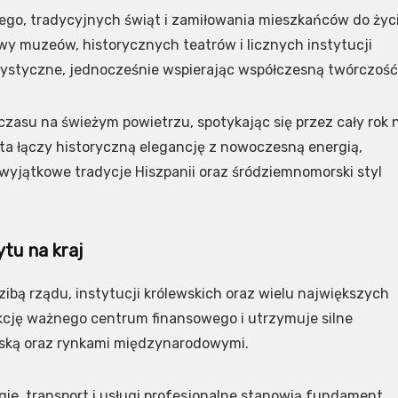
ego, tradycyjnych świąt i zamiłowania mieszkańców do życ
awy muzeów, historycznych teatrów i licznych instytucji
rtystyczne, jednocześnie wspierając współczesną twórczość
zasu na świeżym powietrzu, spotykając się przez cały rok 
sta łączy historyczną elegancję z nowoczesną energią,
wyjątkowe tradycje Hiszpanii oraz śródziemnomorski styl
tu na kraj
dzibą rządu, instytucji królewskich oraz wielu największych
nkcję ważnego centrum finansowego i utrzymuje silne
ńską oraz rynkami międzynarodowymi.
gie, transport i usługi profesjonalne stanowią fundament