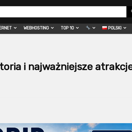
ERNET
WEBHOSTING
TOP 10
POLSKI
oria i najważniejsze atrakcj