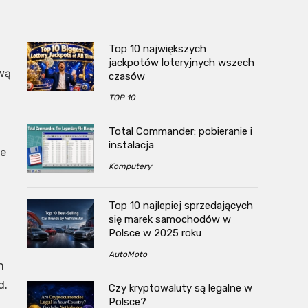
Top 10 największych
jackpotów loteryjnych wszech
ową
czasów
TOP 10
Total Commander: pobieranie i
instalacja
że
Komputery
Top 10 najlepiej sprzedających
się marek samochodów w
Polsce w 2025 roku
AutoMoto
h
d.
Czy kryptowaluty są legalne w
Polsce?