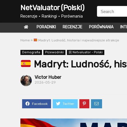
NetValuator (Polski)
Recenzje ⋆ Rankingi ⋆ Porównania
PORADNIKI
RECENZJE
PORÓWNANIA
INT
Home
»
Madryt: Ludność, historia i najważniejsze atrakcje
Demografia
Przewodniki
龱 Netvaluator - Polski
Madryt: Ludność, hist
Victor Huber
2026-05-29