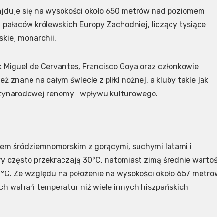
najduje się na wysokości około 650 metrów nad poziomem
 pałaców królewskich Europy Zachodniej, liczący tysiące
kiej monarchii.
ak Miguel de Cervantes, Francisco Goya oraz członkowie
eż znane na całym świecie z piłki nożnej, a kluby takie jak
dzynarodowej renomy i wpływu kulturowego.
tem śródziemnomorskim z gorącymi, suchymi latami i
 często przekraczają 30°C, natomiast zimą średnie wartoś
0°C. Ze względu na położenie na wysokości około 657 metró
h wahań temperatur niż wiele innych hiszpańskich