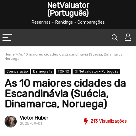
NetValuator
(Português)
Resenhas ⋆ Rankings ⋆ Comparações
Home
»
As 10 maiores cidades da Escandinávia (Suécia, Dinamarca,
Noruega)
Comparação
Demografia
TOP 10
龱 Netvaluator - Português
As 10 maiores cidades da
Escandinávia (Suécia,
Dinamarca, Noruega)
Victor Huber
213
Visualizações
2025-09-01