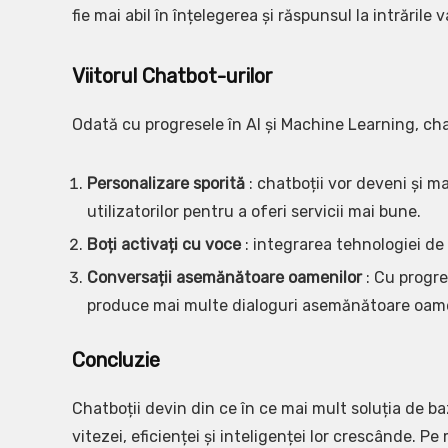
fie mai abil în înțelegerea și răspunsul la intrările va
Viitorul Chatbot-urilor
Odată cu progresele în AI și Machine Learning, chat
Personalizare sporită
: chatboții vor deveni și m
utilizatorilor pentru a oferi servicii mai bune.
Boți activați cu voce
: integrarea tehnologiei de
Conversații asemănătoare oamenilor
: Cu progre
produce mai multe dialoguri asemănătoare oame
Concluzie
Chatboții devin din ce în ce mai mult soluția de ba
vitezei, eficienței și inteligenței lor crescânde.