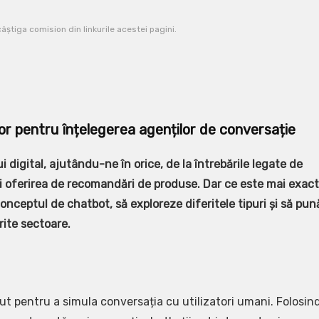
știga comision din linkurile acestei pagini.
r pentru înțelegerea agenților de conversație
 digital, ajutându-ne în orice, de la întrebările legate de
 și oferirea de recomandări de produse. Dar ce este mai exact
conceptul de chatbot, să exploreze diferitele tipuri și să pun
rite sectoare.
 pentru a simula conversația cu utilizatori umani. Folosin