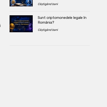
Câștigând bani
Sunt criptomonedele legale în
România?
i
Câștigând bani