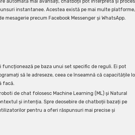
țare automată mai avansați, chatboții pot interpreta și proce
ăspunsuri instantanee. Acestea există pe mai multe platforme
rme de mesagerie precum Facebook Messenger și WhatsApp.
i funcționează pe baza unui set specific de reguli. Ei pot
ogramați să le adreseze, ceea ce înseamnă că capacitățile lo
ă facă.
 roboti de chat folosesc Machine Learning (ML) și Natural
textul și intenția. Spre deosebire de chatboții bazați pe
utilizatorilor pentru a oferi răspunsuri mai precise și