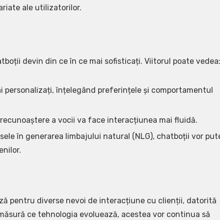
riate ale utilizatorilor.
boții devin din ce în ce mai sofisticați. Viitorul poate vedea
ai personalizați, înțelegând preferințele și comportamentul
 recunoaștere a vocii va face interacțiunea mai fluidă.
sele în generarea limbajului natural (NLG), chatboții vor put
nilor.
ză pentru diverse nevoi de interacțiune cu clienții, datorită
 Pe măsură ce tehnologia evoluează, acestea vor continua să