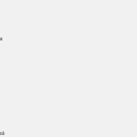
ca
 să