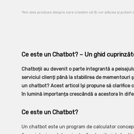
*Am ales produse despre care credem că îți vor plăcea și putem câ
Ce este un Chatbot? – Un ghid cuprinzăto
Chatboții au devenit o parte integrantă a peisajului
serviciul clienți până la stabilirea de mementouri
un chatbot? Acest articol își propune să clarifice 
în lumină importanța crescândă a acestora în dife
Ce este un Chatbot?
Un chatbot este un program de calculator conceput