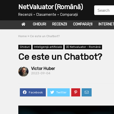
NetValuator (Română)
Recenzii ⋆ Clasamente ⋆ Comparații
GHIDURI
RECENZII
COMPARĂȚII
INTERNE
Home
»
Ce este un Chatbot?
Ghiduri
Inteligenţă artificială
龱 Netvaluator - Română
Ce este un Chatbot?
Victor Huber
2023-09-04