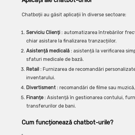
Aplicații ale chatbot-urilor
Chatboții au găsit aplicații în diverse sectoare:
Serviciu Clienți
: automatizarea întrebărilor frec
chiar asistare la finalizarea tranzacțiilor.
Asistență medicală
: asistență la verificarea sim
sfaturi medicale de bază.
Retail
: Furnizarea de recomandări personalizate
inventarului.
Divertisment
: recomandări de filme sau muzică, o
Finanțe
: Asistență în gestionarea contului, furni
transferurilor de bani.
Cum funcționează chatbot-urile?