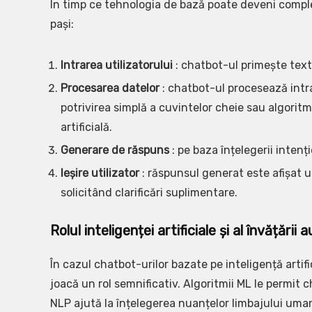
În timp ce tehnologia de bază poate deveni compl
pași:
Intrarea utilizatorului
: chatbot-ul primește text 
Procesarea datelor
: chatbot-ul procesează intra
potrivirea simplă a cuvintelor cheie sau algorit
artificială.
Generare de răspuns
: pe baza înțelegerii intenț
Ieșire utilizator
: răspunsul generat este afișat uti
solicitând clarificări suplimentare.
Rolul inteligenței artificiale și al învățării
În cazul chatbot-urilor bazate pe inteligență artif
joacă un rol semnificativ. Algoritmii ML le permit c
NLP ajută la înțelegerea nuanțelor limbajului uman