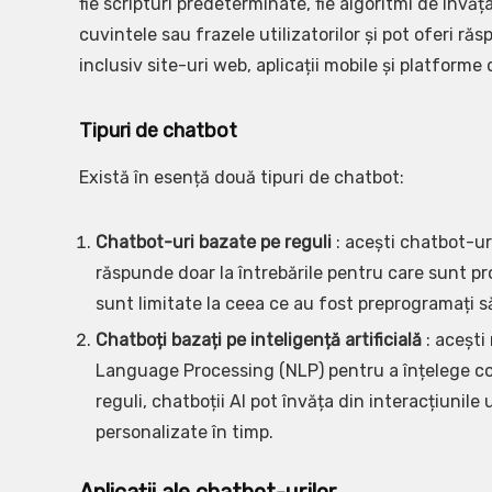
fie scripturi predeterminate, fie algoritmi de învă
cuvintele sau frazele utilizatorilor și pot oferi r
inclusiv site-uri web, aplicații mobile și platfo
Tipuri de chatbot
Există în esență două tipuri de chatbot:
Chatbot-uri bazate pe reguli
: acești chatbot-ur
răspunde doar la întrebările pentru care sunt pr
sunt limitate la ceea ce au fost preprogramați s
Chatboți bazați pe inteligență artificială
: acești
Language Processing (NLP) pentru a înțelege con
reguli, chatboții AI pot învăța din interacțiunile 
personalizate în timp.