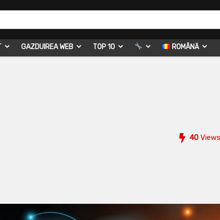
T
GAZDUIREA WEB
TOP 10
ROMÂNĂ
40
View