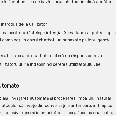
exă, funcționarea de bază a unui chatbot implică următorii
introdus de la utilizator.
rea pentru a-i înțelege intenția. Acest lucru ar putea impli
mi complecși în cazul chatbot-urilor bazate pe inteligență
iei utilizatorului, chatbot-ul oferă un răspuns adecvat.
lizatorului, fie îndeplinind cererea utilizatorului, fie
 automate
icială, învățarea automată și procesarea limbajului natural
hatboților să învețe din conversațiile anterioare, în timp ce
, inclusiv argou și idiomuri. Acest lucru face ca chatbot-ul