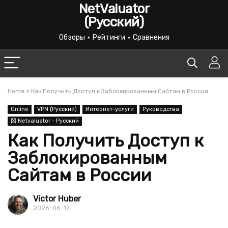
NetValuator
(Русский)
Обзоры ⋆ Рейтинги ⋆ Сравнения
Home
»
Как Получить Доступ к Заблокированным Сайтам в России
Online
VPN (Русский)
Интернет-услуги
Руководства
龱 Netvaluator - Русский
Как Получить Доступ к
Заблокированным
Сайтам в России
Victor Huber
2026-06-17