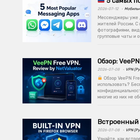
5 самых п
2026-07-12
Мобильн
Мессенджеры уже д
жителей России. С
фотографиями, вид
групповые чаты и о
Обзор: VeeP
2026-07-08
VPN (Ру
Обзор VeePN Fre
использовать? Бес
конфиденциальност
многие из них не об
Встроенный V
2026-07-08
VPN (Ру
Узнайте, как встр