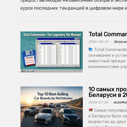
предоставляющая независимые обзоры и экспер
курсе последних тенденций в цифровом мире 
Total Comman
2026-08-01
Загрузк
Total Commander
скачивание и уста
известный прежде 
возможностями упра
10 самых пр
Беларуси в 2
2026-07-29
AutoMo
Самые популярны
в Беларуси было з
возрастом до двух 