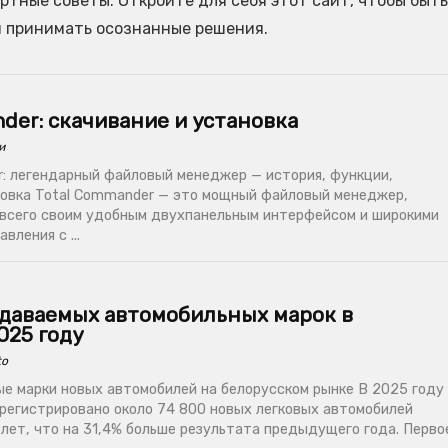
тные советы. Откройте для себя этот сайт, чтобы быть
и принимать осознанные решения.
der: скачивание и установка
и
: легендарный файловый менеджер — история, функции,
новка Total Commander — это мощный файловый менеджер,
всего своим удобным двухпанельным интерфейсом и широкими
вления с ...
одаваемых автомобильных марок в
025 году
to
е марки новых автомобилей на белорусском рынке В 2025 году
арегистрировано около 74 800 новых легковых автомобилей
лет, что на 31,4% больше результата предыдущего года. Перво