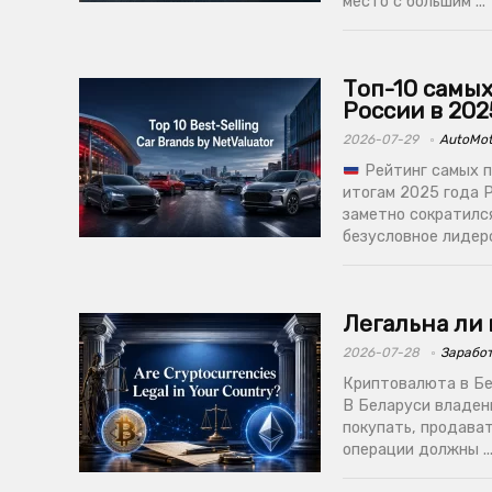
место с большим ...
Топ-10 самы
России в 202
2026-07-29
AutoMo
Рейтинг самых п
итогам 2025 года 
заметно сократилс
безусловное лидерст
Легальна ли
2026-07-28
Зарабо
Криптовалюта в Бел
В Беларуси владен
покупать, продават
операции должны ..