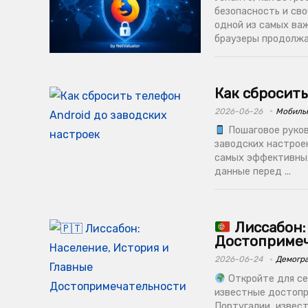
безопасность и св
одной из самых ва
браузеры продолжаю
Как сбросить
2026-06-26
Мобиль
Пошаговое руков
заводских настроек
самых эффективных
данные перед ...
Лиссабон:
Достоприме
2026-06-24
Демогр
Откройте для се
известные достопр
Португалии, извест