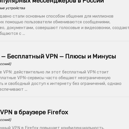
опулярных мессенджеров в России
ые устройства
авно стали основным способом общения для миллионов
 их помощью пользователи обмениваются сообщениями,
ео, документами, совершают голосовые и видеозвонки, создаю
бщаются с ...
N — Бесплатный VPN — Плюсы и Минусы
сский)
e VPN: действительно ли этот бесплатный VPN стоит
платные VPN-сервисы часто обещают неограниченную
ь и свободный доступ к интернету без ограничений, однако
еспечивают ...
PN в браузере Firefox
сский)
оенный VPN в Firefox повышает конфиденциальность,