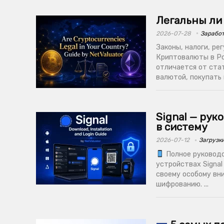
Легальны ли
2026-07-28
Зарабо
Законы, налоги, ре
Криптовалюты в Ро
отличается от ста
валютой, покупать и
Signal — рук
в систему
2026-07-12
Загрузк
Полное руководст
устройствах Signa
своему особому вн
шифрованию. ...