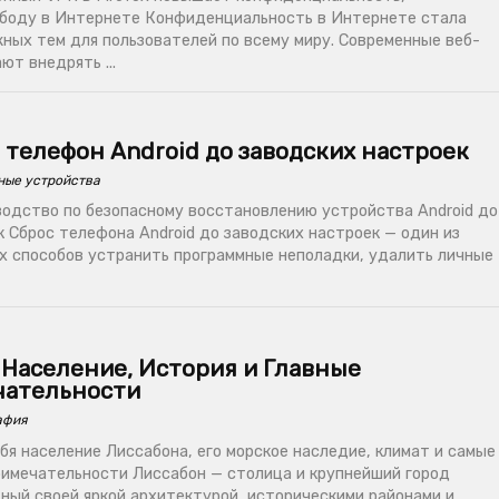
ободу в Интернете Конфиденциальность в Интернете стала
жных тем для пользователей по всему миру. Современные веб-
т внедрять ...
 телефон Android до заводских настроек
ные устройства
одство по безопасному восстановлению устройства Android до
 Сброс телефона Android до заводских настроек — один из
 способов устранить программные неполадки, удалить личные
 Население, История и Главные
чательности
афия
бя население Лиссабона, его морское наследие, климат и самые
имечательности Лиссабон — столица и крупнейший город
ный своей яркой архитектурой, историческими районами и