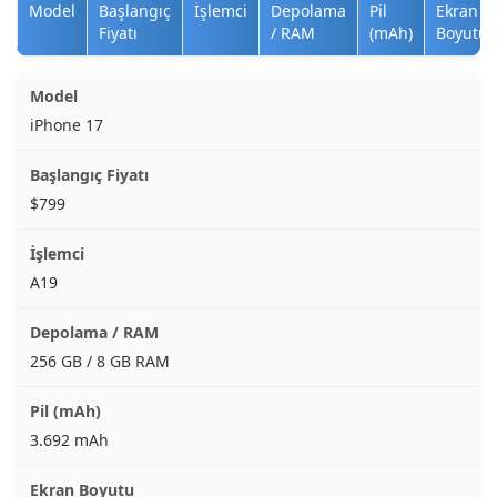
Model
Başlangıç
İşlemci
Depolama
Pil
Ekran
Fiyatı
/ RAM
(mAh)
Boyutu
iPhone 17
$799
A19
256 GB / 8 GB RAM
3.692 mAh