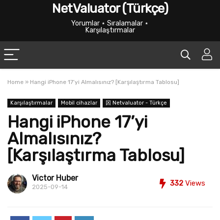
NetValuator (Türkçe)
Yorumlar ⋆ Sıralamalar ⋆
Karşılaştırmalar
Home
»
Hangi iPhone 17’yi Almalısınız? [Karşılaştırma Tablosu]
Karşılaştırmalar
Mobil cihazlar
龱 Netvaluator - Türkçe
Hangi iPhone 17’yi
Almalısınız?
[Karşılaştırma Tablosu]
Victor Huber
332
Views
2025-09-14