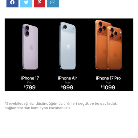
*Sevebileceğinizi düşündüğümüz ürünleri seçtik ve bu sayfadaki
bağlantılardan komisyon kazanabiliriz.