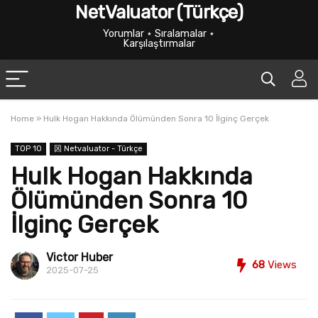
NetValuator (Türkçe)
Yorumlar ⋆ Sıralamalar ⋆
Karşılaştırmalar
Home
»
Hulk Hogan Hakkında Ölümünden Sonra 10 İlginç Gerçek
TOP 10
龱 Netvaluator - Türkçe
Hulk Hogan Hakkında
Ölümünden Sonra 10
İlginç Gerçek
Victor Huber
68
Views
2025-07-25