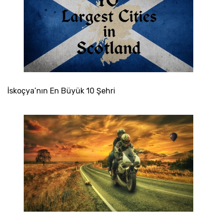
İskoçya’nın En Büyük 10 Şehri