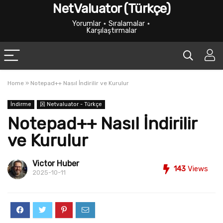
NetValuator (Türkçe)
Yorumlar ⋆ Sıralamalar ⋆
Karşılaştırmalar
Home
»
Notepad++ Nasıl İndirilir ve Kurulur
İndirme
龱 Netvaluator - Türkçe
Notepad++ Nasıl İndirilir
ve Kurulur
Victor Huber
143
Views
2025-10-11