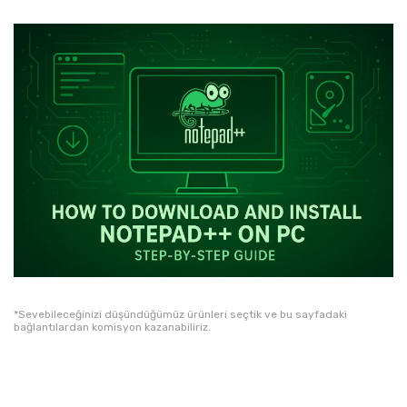
*Sevebileceğinizi düşündüğümüz ürünleri seçtik ve bu sayfadaki
bağlantılardan komisyon kazanabiliriz.