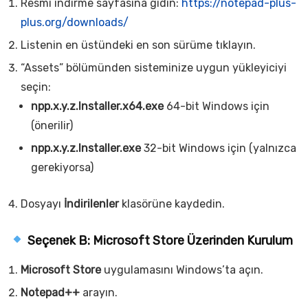
Resmî indirme sayfasına gidin:
https://notepad-plus-
plus.org/downloads/
Listenin en üstündeki en son sürüme tıklayın.
“Assets” bölümünden sisteminize uygun yükleyiciyi
seçin:
npp.x.y.z.Installer.x64.exe
64-bit Windows için
(önerilir)
npp.x.y.z.Installer.exe
32-bit Windows için (yalnızca
gerekiyorsa)
Dosyayı
İndirilenler
klasörüne kaydedin.
Seçenek B: Microsoft Store Üzerinden Kurulum
Microsoft Store
uygulamasını Windows’ta açın.
Notepad++
arayın.