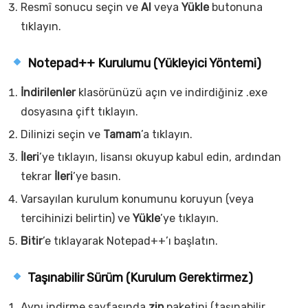
Resmî sonucu seçin ve
Al
veya
Yükle
butonuna
tıklayın.
Notepad++ Kurulumu (Yükleyici Yöntemi)
İndirilenler
klasörünüzü açın ve indirdiğiniz
.exe
dosyasına çift tıklayın.
Dilinizi seçin ve
Tamam
’a tıklayın.
İleri
’ye tıklayın, lisansı okuyup kabul edin, ardından
tekrar
İleri
’ye basın.
Varsayılan kurulum konumunu koruyun (veya
tercihinizi belirtin) ve
Yükle
’ye tıklayın.
Bitir
’e tıklayarak Notepad++’ı başlatın.
Taşınabilir Sürüm (Kurulum Gerektirmez)
Aynı indirme sayfasında
zip
paketini (taşınabilir