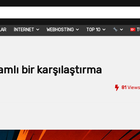
LAR
İNTERNET
WEBHOSTING
TOP 10
T
mlı bir karşılaştırma
81
View