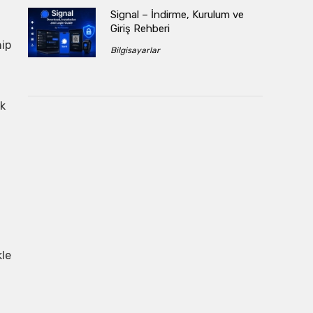
Signal – İndirme, Kurulum ve
Giriş Rehberi
nip
Bilgisayarlar
ık
kle