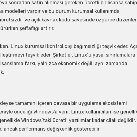
a sonradan satın alınması gereken ücretli bir lisansa sahip
ırma modelleri vardır ve bu durum kurumsal kullanımda
n ücretsizdir ve açık kaynak kodu sayesinde özgürce düzenle
ürürken şeffaflığı artırır.
en, Linux kurumsal kontrol dışı bağımsızlığı teşvik eder. Aç
elleştirmeyi teşvik eder. Şirketler, Linux’u yasal sınırlamalara
 Lisanslama farkı, yalnızca ekonomik değil, aynı zamanda
ük.
redeyse tamamını içeren devasa bir uygulama ekosistemi
niyle önceliği Windows’a verir. Linux kullanıcıları ise genelli
enellikle Windows’taki ücretli yazılımlar kadar cilalı değildir.
lir, ancak performans değişkenlik gösterebilir.