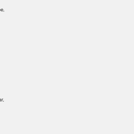
be,
r,