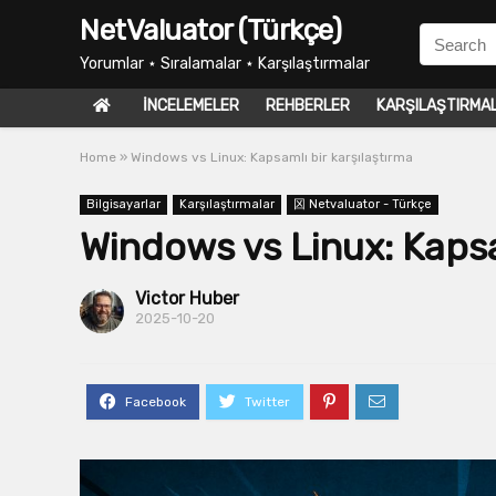
NetValuator (Türkçe)
Yorumlar ⋆ Sıralamalar ⋆ Karşılaştırmalar
İNCELEMELER
REHBERLER
KARŞILAŞTIRMA
Home
»
Windows vs Linux: Kapsamlı bir karşılaştırma
Bilgisayarlar
Karşılaştırmalar
龱 Netvaluator - Türkçe
Windows vs Linux: Kapsa
Victor Huber
2025-10-20