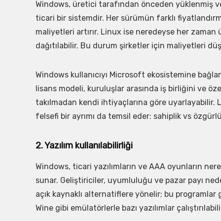
Windows, üretici tarafından önceden yüklenmiş vey
ticari bir sistemdir. Her sürümün farklı fiyatland
maliyetleri artırır. Linux ise neredeyse her zama
dağıtılabilir. Bu durum şirketler için maliyetleri düş
Windows kullanıcıyı Microsoft ekosistemine bağlark
lisans modeli, kuruluşlar arasında iş birliğini ve öz
takılmadan kendi ihtiyaçlarına göre uyarlayabilir.
felsefi bir ayrımı da temsil eder: sahiplik vs özgürl
2. Yazılım kullanılabilirliği
Windows, ticari yazılımların ve AAA oyunların ne
sunar. Geliştiriciler, uyumluluğu ve pazar payı nede
açık kaynaklı alternatiflere yönelir; bu programlar g
Wine gibi emülatörlerle bazı yazılımlar çalıştırılabi