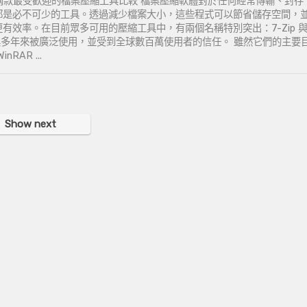
nRAR – 兩款最受歡迎的檔案壓縮工具比較 檔案壓縮軟體對於任何經常傳輸、封存
都是必不可少的工具。透過減少檔案大小，這些程式可以節省儲存空間，
有效率。在目前眾多可用的壓縮工具中，有兩個名稱特別突出：7-Zip 
工具多年來被廣泛使用，並受到全球數百萬使用者的信任。 雖然它們的主要
nRAR ...
Show next