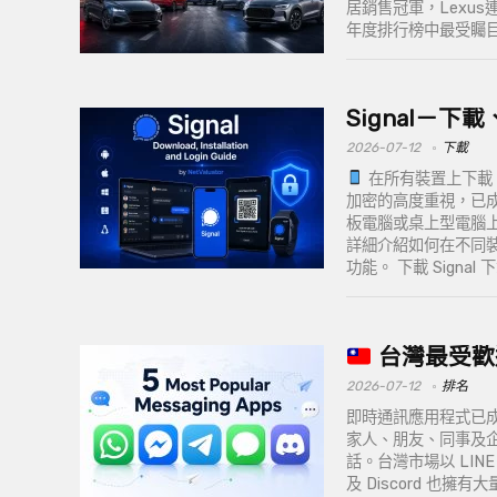
居銷售冠軍，Lexu
年度排行榜中最受矚
Signal－
2026-07-12
下載
在所有裝置上下載、安
加密的高度重視，已
板電腦或桌上型電腦上
詳細介紹如何在不同裝
功能。 下載 Signal 下載
台灣最受歡
2026-07-12
排名
即時通訊應用程式已
家人、朋友、同事及
話。台灣市場以 LINE 為主
及 Discord 也擁