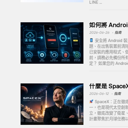
LINE ...
如何將 Andr
2026-06-26
指南
安全將 Androi
題、在出售裝置前清
已安裝的應用程式、
前，請務必先備份所
定？ 如果您的 Android 
什麼是 Space
2026-06-12
指南
SpaceX：正在
一，也是現代太空創新的
立，徹底改變了衛星
計畫聚焦於月球任務以及