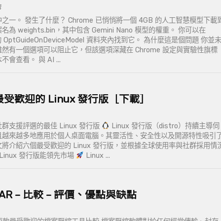
能
一。 發生了什麼？ Chrome 已悄悄將一個 4GB 的人工智慧模型下載
weights.bin，其中包含 Gemini Nano 模型的權重。 你可以在
 OptGuideOnDeviceModel 資料夾內找到它。 為什麼這是個問題 你並
然有一個選項可以阻止它，但該選項深藏在 Chrome 設定與實驗性旗標
查看。 與 AI ...
受歡迎的 Linux 發行版［下載］
支援評選的最佳 Linux 發行版
Linux 發行版（distro）持續主導伺
且越來越多地應用於個人桌面電腦。其靈活性、安全性以及開源特性吸引
將介紹六個最受歡迎的 Linux 發行版，並根據全球使用率與社群採用情
Linux 發行版能領先市場
Linux ...
inRAR – 比較 – 評價、優點與缺點