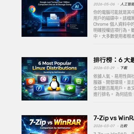
2026-05-06
人工智
你的電腦可能就是其中之
用戶的磁碟中。該檔案名為 
Chrome 個人資料中的
明確授權這項行為。雖
中，大多數使用者根本不會
排行榜：6 大最
2026-03-29
下載
依據人氣、易用性與社群
服器、開發環境，並
全球數百萬用戶。本文
進行排名。 為何這些 
7-Zip vs W
2026-03-07
比較