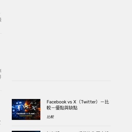
介
最
車
排
Facebook vs X（Twitter）－比
較－優點與缺點
比較
定