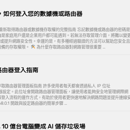
，如何登入您的數據機或路由器
重新取得路由器或數據機存取權的完整指南 忘記數據機或路由器的密碼
論是家庭用戶還是企業用戶都可能遇到。若無法存取管理介面，將難以變
新韌體或提升網路安全性。幸運的是，有多種經過驗證的方法可以幫助您安全且
設備的存取權限。
為什麼存取路由器對網路管理很重要 ...
1 – 路由器登入指南
0.1 存取路由器管理面板指南 許多使用者每天都會透過私人 IP 位址
 存取路由器設定。此位址會開啟路由器管理面板，讓使用者能夠安全地管理網際網
定。了解登入流程的運作方式，有助於使用者更快速地解決網路問題並提升連線
168.0.1 開啟與設定路由器的簡單步驟 ...
把 10 億台電腦變成 AI 儲存垃圾場