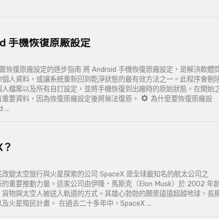
oid 手機恢復原廠設定
d 裝置恢復原廠設定的逐步指南 將 Android 手機恢復原廠設定，是解決軟體
除個人資料，或讓系統重新回到乾淨狀態的最有效方法之一。此程序會刪
個人檔案以及所有自訂設定，並將手機恢復到出廠時的原始狀態。在開始
有重要資料，因為恢復原廠設定後將無法復原。
為什麼要恢復原廠設
...
X？
徹底改變太空旅行與火星探索的公司 SpaceX 是全球最知名的航太公司之
重要推動力量。這家公司由伊隆・馬斯克（Elon Musk）於 2002 年
、貨物與太空人被送入軌道的方式。其雄心勃勃的願景遠遠超越地球，長
火星殖民計畫。 在過去二十多年中，SpaceX ...