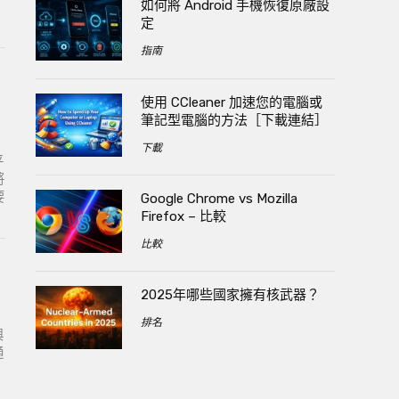
如何將 Android 手機恢復原廠設
定
指南
使用 CCleaner 加速您的電腦或
筆記型電腦的方法［下載連結］
下載
平
將
要
Google Chrome vs Mozilla
Firefox – 比較
比較
2025年哪些國家擁有核武器？
排名
與
通