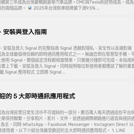
s連續第三年成為台灣最暢銷豪華汽車品牌。CMC與Tesla則逆勢成長，成為
目的兩個品牌。
2025年台灣新車掛牌量下滑9.5% ...
下載、安裝與登入指南
裝及登入 Signal 的完整指南 Signal 憑藉對隱私、安全性以及端對端
成為全球最值得信賴的即時通訊應用程式之一。無論您想在智慧型手機、
使用 Signal，整個設定流程都相當簡單，只需幾分鐘即可完成。本指南
置上下載、安裝及登入 Signal，同時說明每位新使用者都應該了解的重
 Signal 應用程式 立即將 Signal ...
迎的 5 大即時通訊應用程式
成為台灣民眾日常生活中不可或缺的一部分。數百萬人每天透過這些平台
企業保持聯繫，分享照片、影片、文件，並透過網際網路進行語音與視訊
，同時 WhatsApp、Facebook Messenger、Instagram Direct 以
有大量使用者。以下介紹台灣最受歡迎的五大即時通訊應用程式。 1. LINE