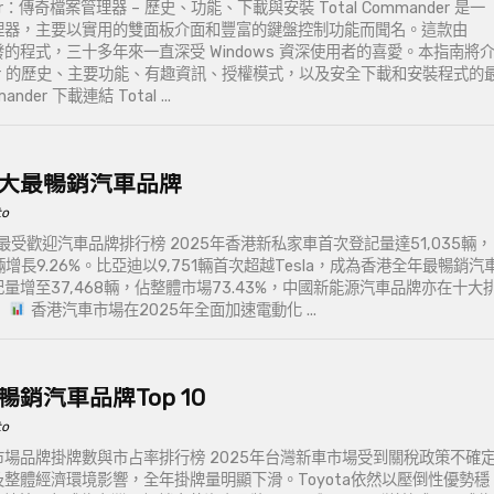
nder：傳奇檔案管理器 – 歷史、功能、下載與安裝 Total Commander 是一
理器，主要以實用的雙面板介面和豐富的鍵盤控制功能而聞名。這款由
sler 開發的程式，三十多年來一直深受 Windows 資深使用者的喜愛。本指南將
mander 的歷史、主要功能、有趣資訊、授權模式，以及安全下載和安裝程式的
nder 下載連結 Total ...
十大最暢銷汽車品牌
to
受歡迎汽車品牌排行榜 2025年香港新私家車首次登記量達51,035輛，
9輛增長9.26%。比亞迪以9,751輛首次超越Tesla，成為香港全年最暢銷汽
量增至37,468輛，佔整體市場73.43%，中國新能源汽車品牌亦在十大
。
香港汽車市場在2025年全面加速電動化 ...
暢銷汽車品牌Top 10
to
市場品牌掛牌數與市占率排行榜 2025年台灣新車市場受到關稅政策不確
整體經濟環境影響，全年掛牌量明顯下滑。Toyota依然以壓倒性優勢穩