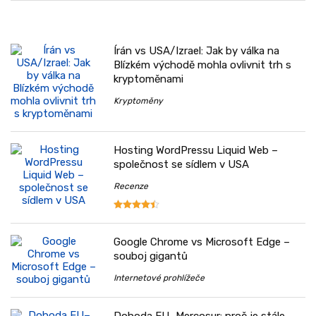
Írán vs USA/Izrael: Jak by válka na
Blízkém východě mohla ovlivnit trh s
kryptoměnami
Kryptoměny
Hosting WordPressu Liquid Web –
společnost se sídlem v USA
Recenze
Google Chrome vs Microsoft Edge –
souboj gigantů
Internetové prohlížeče
Dohoda EU–Mercosur: proč je stále