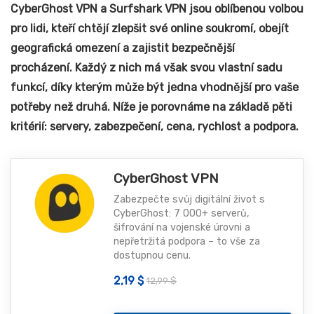
CyberGhost VPN a Surfshark VPN jsou oblíbenou volbou
pro lidi, kteří chtějí zlepšit své online soukromí, obejít
geografická omezení a zajistit bezpečnější
procházení. Každý z nich má však svou vlastní sadu
funkcí, díky kterým může být jedna vhodnější pro vaše
potřeby než druhá. Níže je porovnáme na základě pěti
kritérií: servery, zabezpečení, cena, rychlost a podpora.
CyberGhost VPN
Zabezpečte svůj digitální život s
CyberGhost: 7 000+ serverů,
šifrování na vojenské úrovni a
nepřetržitá podpora – to vše za
dostupnou cenu.
2,19 $
12,99 $