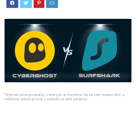
*Vybrali jsme produkty, o kterých si myslíme, že se vám budou líbit, a
můžeme získat provizi z odkazů na této stránce.