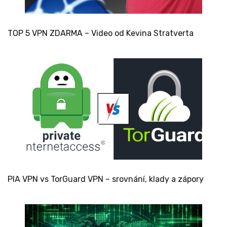
TOP 5 VPN ZDARMA – Video od Kevina Stratverta
PIA VPN vs TorGuard VPN – srovnání, klady a zápory