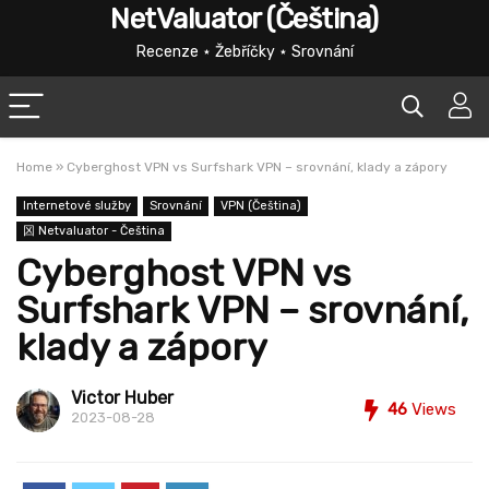
NetValuator (Čeština)
Recenze ⋆ Žebříčky ⋆ Srovnání
Home
»
Cyberghost VPN vs Surfshark VPN – srovnání, klady a zápory
Internetové služby
Srovnání
VPN (Čeština)
龱 Netvaluator - Čeština
Cyberghost VPN vs
Surfshark VPN – srovnání,
klady a zápory
Victor Huber
46
Views
2023-08-28