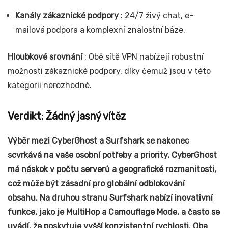
Kanály zákaznické podpory
: 24/7 živý chat, e-
mailová podpora a komplexní znalostní báze.
Hloubkové srovnání
: Obě sítě VPN nabízejí robustní
možnosti zákaznické podpory, díky čemuž jsou v této
kategorii nerozhodné.
Verdikt: Žádný jasný vítěz
Výběr mezi CyberGhost a Surfshark se nakonec
scvrkává na vaše osobní potřeby a priority. CyberGhost
má náskok v počtu serverů a geografické rozmanitosti,
což může být zásadní pro globální odblokování
obsahu. Na druhou stranu Surfshark nabízí inovativní
funkce, jako je MultiHop a Camouflage Mode, a často se
uvádí, že poskytuje vyšší konzistentní rychlosti. Oba