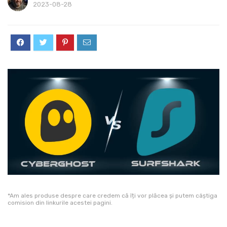
2023-08-28
*Am ales produse despre care credem că îți vor plăcea și putem câștiga
comision din linkurile acestei pagini.