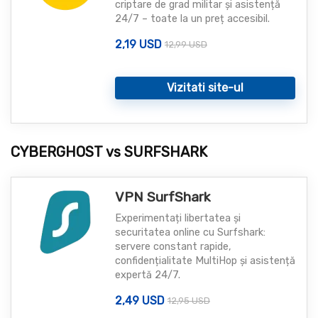
criptare de grad militar și asistență
24/7 – toate la un preț accesibil.
2,19 USD
12,99 USD
Vizitati site-ul
CYBERGHOST vs SURFSHARK
VPN SurfShark
Experimentați libertatea și
securitatea online cu Surfshark:
servere constant rapide,
confidențialitate MultiHop și asistență
expertă 24/7.
2,49 USD
12,95 USD