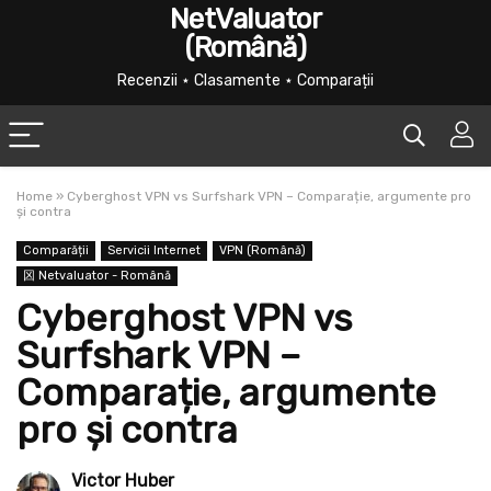
NetValuator
(Română)
Recenzii ⋆ Clasamente ⋆ Comparații
Home
»
Cyberghost VPN vs Surfshark VPN – Comparație, argumente pro
și contra
Comparății
Servicii Internet
VPN (Română)
龱 Netvaluator - Română
Cyberghost VPN vs
Surfshark VPN –
Comparație, argumente
pro și contra
Victor Huber