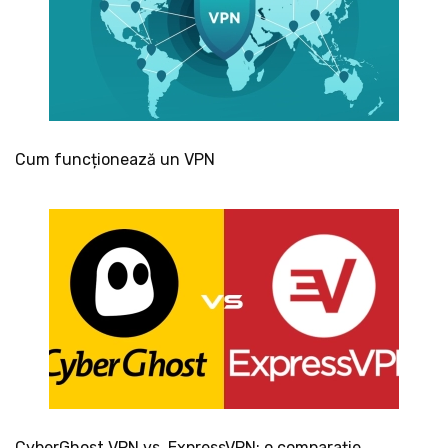
Cum funcționează un VPN
CyberGhost VPN vs. ExpressVPN: o comparație