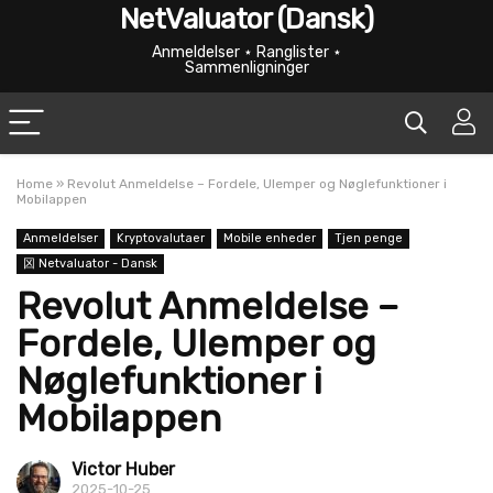
NetValuator (Dansk)
Anmeldelser ⋆ Ranglister ⋆
Sammenligninger
Home
»
Revolut Anmeldelse – Fordele, Ulemper og Nøglefunktioner i
Mobilappen
Anmeldelser
Kryptovalutaer
Mobile enheder
Tjen penge
龱 Netvaluator - Dansk
Revolut Anmeldelse –
Fordele, Ulemper og
Nøglefunktioner i
Mobilappen
Victor Huber
2025-10-25