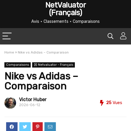
NetValuator
(Français)
Avis ⋆ Classements ⋆ Comparaisons
Home
»
Nike vs Adidas – Comparaison
Comparaisons
龱 Netvaluator - Français
Nike vs Adidas –
Comparaison
Victor Huber
25
Vues
2026-06-12