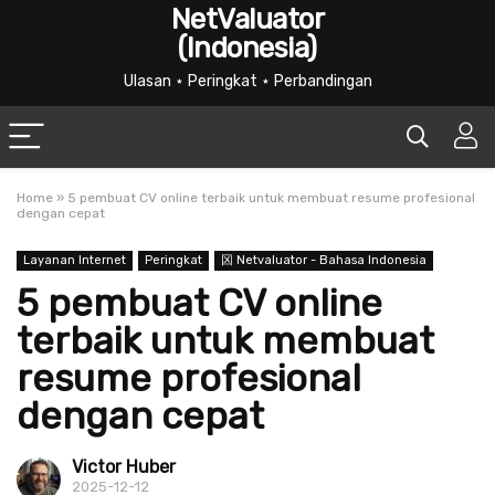
NetValuator
(Indonesia)
Ulasan ⋆ Peringkat ⋆ Perbandingan
Home
»
5 pembuat CV online terbaik untuk membuat resume profesional
dengan cepat
Layanan Internet
Peringkat
龱 Netvaluator - Bahasa Indonesia
5 pembuat CV online
terbaik untuk membuat
resume profesional
dengan cepat
Victor Huber
2025-12-12