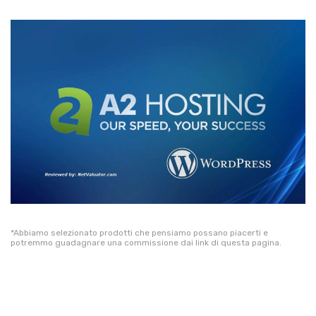
*Abbiamo selezionato prodotti che pensiamo possano piacerti e
potremmo guadagnare una commissione dai link di questa pagina.