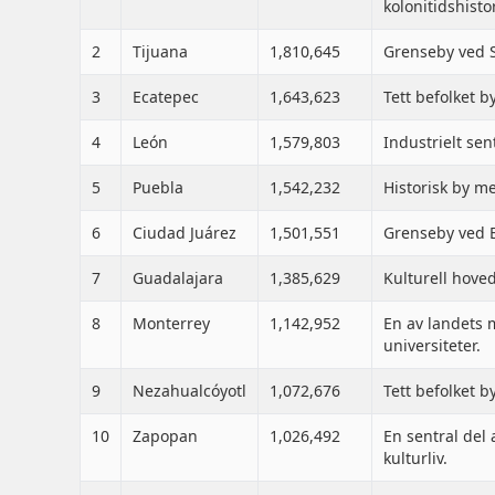
kolonitidshisto
2
Tijuana
1,810,645
Grenseby ved Sa
3
Ecatepec
1,643,623
Tett befolket 
4
León
1,579,803
Industrielt sen
5
Puebla
1,542,232
Historisk by m
6
Ciudad Juárez
1,501,551
Grenseby ved E
7
Guadalajara
1,385,629
Kulturell hoved
8
Monterrey
1,142,952
En av landets 
universiteter.
9
Nezahualcóyotl
1,072,676
Tett befolket b
10
Zapopan
1,026,492
En sentral del
kulturliv.