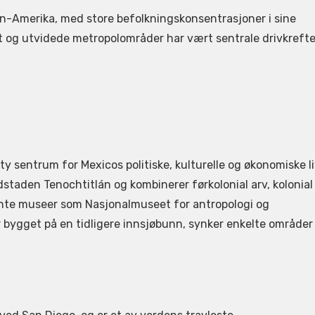
in-Amerika, med store befolkningskonsentrasjoner i sine
st og utvidede metropolområder har vært sentrale drivkrefte
y sentrum for Mexicos politiske, kulturelle og økonomiske li
taden Tenochtitlán og kombinerer førkolonial arv, kolonial
ente museer som Nasjonalmuseet for antropologi og
bygget på en tidligere innsjøbunn, synker enkelte områder