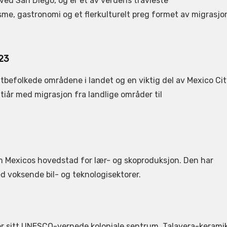
 ved San Diego, og er et av verdens travleste
sme, gastronomi og et flerkulturelt preg formet av migrasjo
623
ttbefolkede områdene i landet og en viktig del av Mexico Ci
tiår med migrasjon fra landlige områder til
om Mexicos hovedstad for lær- og skoproduksjon. Den har
d voksende bil- og teknologisektorer.
for sitt UNESCO-vernede koloniale sentrum, Talavera-kerami