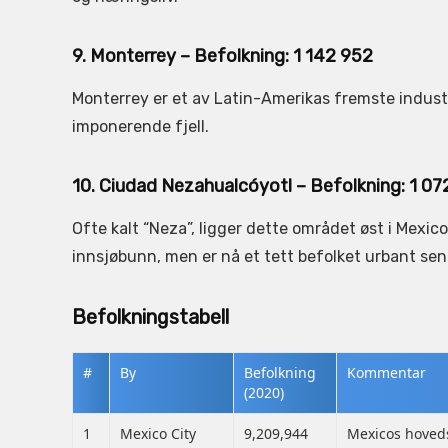
9. Monterrey – Befolkning: 1 142 952
Monterrey er et av Latin-Amerikas fremste industr
imponerende fjell.
10. Ciudad Nezahualcóyotl – Befolkning: 1 07
Ofte kalt “Neza”, ligger dette området øst i Mexic
innsjøbunn, men er nå et tett befolket urbant sen
Befolkningstabell
#
By
Befolkning
Kommentar
(2020)
1
Mexico City
9,209,944
Mexicos hoveds