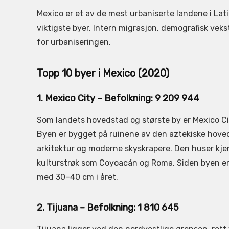
Mexico er et av de mest urbaniserte landene i Lat
viktigste byer. Intern migrasjon, demografisk vek
for urbaniseringen.
Topp 10 byer i Mexico (2020)
1. Mexico City – Befolkning: 9 209 944
Som landets hovedstad og største by er Mexico Cit
Byen er bygget på ruinene av den aztekiske hoveds
arkitektur og moderne skyskrapere. Den huser kj
kulturstrøk som Coyoacán og Roma. Siden byen er 
med 30–40 cm i året.
2. Tijuana – Befolkning: 1 810 645