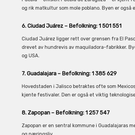
og rik matkultur som mole poblano. Byen er også e
6. Ciudad Juárez – Befolkning: 1 501 551
Ciudad Juárez ligger rett over grensen fra El Paso
drevet av hundrevis av maquiladora-fabrikker. Byen
og USA.
7. Guadalajara – Befolkning: 1 385 629
Hovedstaden i Jalisco betraktes ofte som Mexicos
kjente festivaler. Den er også et viktig teknologis
8. Zapopan – Befolkning: 1 257 547
Zapopan er en sentral kommune i Guadalajaras met
og næringsliv.