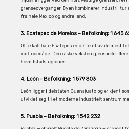
Tijuana ligger ved den nordvestlige grensen, rett
grenseoverganger. Byen kombinerer industri, turi
fra hele Mexico og andre land.
3. Ecatepec de Morelos – Befolkning: 1 643 
Ofte kalt bare Ecatepec er dette et av de mest te
metroområde. Den raske veksten gjenspeiler flere 
hovedstadsregionen.
4. León – Befolkning: 1 579 803
León ligger i delstaten Guanajuato og er kjent s
utviklet seg til et moderne industrielt sentrum me
5. Puebla – Befolkning: 1 542 232
Puebla — offisielt Puebla de Zaragoza — er kjent 