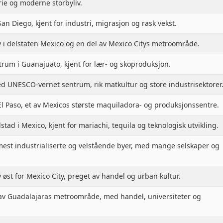
rie og moderne storbyliv.
n Diego, kjent for industri, migrasjon og rask vekst.
by i delstaten Mexico og en del av Mexico Citys metroområde.
trum i Guanajuato, kjent for lær- og skoproduksjon.
ed UNESCO-vernet sentrum, rik matkultur og store industrisektorer
l Paso, et av Mexicos største maquiladora- og produksjonssentre.
stad i Mexico, kjent for mariachi, tequila og teknologisk utvikling.
mest industrialiserte og velstående byer, med mange selskaper og
y øst for Mexico City, preget av handel og urban kultur.
 av Guadalajaras metroområde, med handel, universiteter og