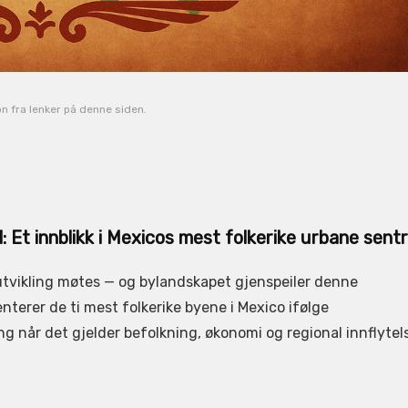
jon fra lenker på denne siden.
: Et innblikk i Mexicos mest folkerike urbane sent
 utvikling møtes — og bylandskapet gjenspeiler denne
terer de ti mest folkerike byene i Mexico ifølge
g når det gjelder befolkning, økonomi og regional innflytel