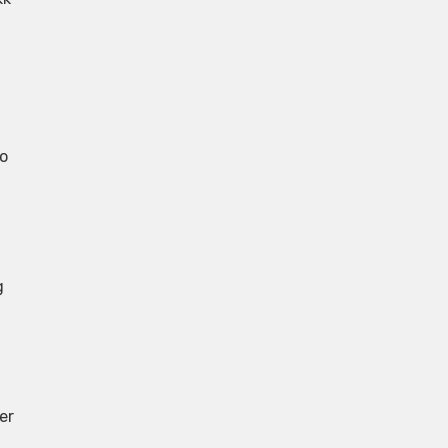
co
g
er