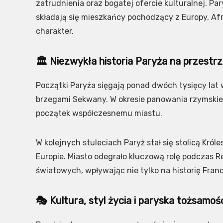
zatrudnienia oraz bogatej ofercie kulturalnej. Pa
składają się mieszkańcy pochodzący z Europy, Afr
charakter.
🏛️ Niezwykła historia Paryża na przestr
Początki Paryża sięgają ponad dwóch tysięcy lat 
brzegami Sekwany. W okresie panowania rzymskiego
początek współczesnemu miastu.
W kolejnych stuleciach Paryż stał się stolicą Kró
Europie. Miasto odegrało kluczową rolę podczas Re
światowych, wpływając nie tylko na historię Francj
🎭 Kultura, styl życia i paryska tożsamoś