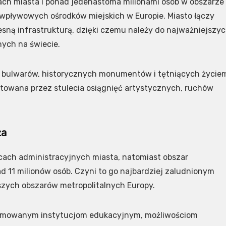
ch miasta i ponad jedenastoma milionami osób w obszarze
j wpływowych ośrodków miejskich w Europie. Miasto łączy
sną infrastrukturą, dzięki czemu należy do najważniejszy
nych na świecie.
h bulwarów, historycznych monumentów i tętniących życie
łtowana przez stulecia osiągnięć artystycznych, ruchów
ża
icach administracyjnych miasta, natomiast obszar
d 11 milionów osób. Czyni to go najbardziej zaludnionym
szych obszarów metropolitalnych Europy.
renomowanym instytucjom edukacyjnym, możliwościom