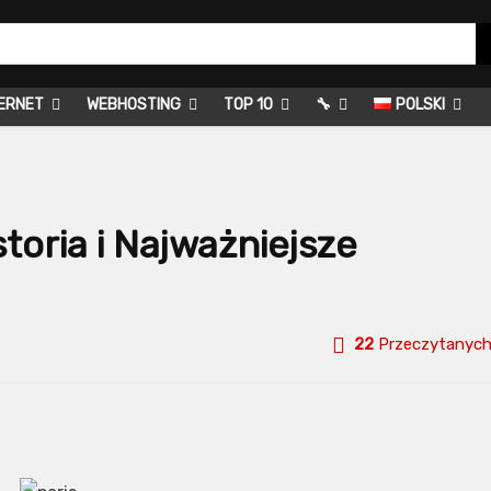
ERNET
WEBHOSTING
TOP 10
🔧
POLSKI
toria i Najważniejsze
22
Przeczytanyc