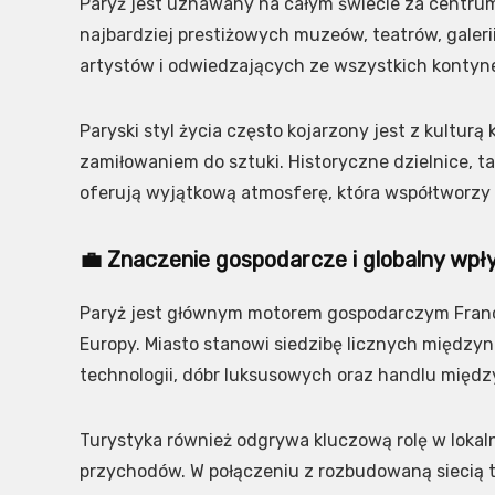
Paryż jest uznawany na całym świecie za centrum s
najbardziej prestiżowych muzeów, teatrów, galerii
artystów i odwiedzających ze wszystkich kontyn
Paryski styl życia często kojarzony jest z kultur
zamiłowaniem do sztuki. Historyczne dzielnice, t
oferują wyjątkową atmosferę, która współtworzy 
💼 Znaczenie gospodarcze i globalny wp
Paryż jest głównym motorem gospodarczym Franc
Europy. Miasto stanowi siedzibę licznych między
technologii, dóbr luksusowych oraz handlu międ
Turystyka również odgrywa kluczową rolę w lokal
przychodów. W połączeniu z rozbudowaną siecią t