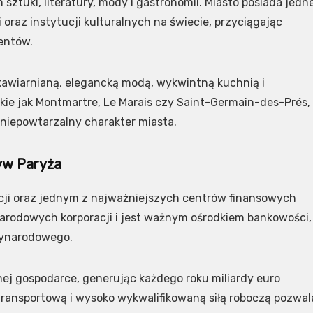
ztuki, literatury, mody i gastronomii. Miasto posiada jedn
 oraz instytucji kulturalnych na świecie, przyciągając
entów.
ą kawiarnianą, elegancką modą, wykwintną kuchnią i
akie jak Montmartre, Le Marais czy Saint-Germain-des-Prés,
niepowtarzalny charakter miasta.
ływ Paryża
ji oraz jednym z najważniejszych centrów finansowych
narodowych korporacji i jest ważnym ośrodkiem bankowości,
zynarodowego.
nej gospodarce, generując każdego roku miliardy euro
ransportową i wysoko wykwalifikowaną siłą roboczą pozwal