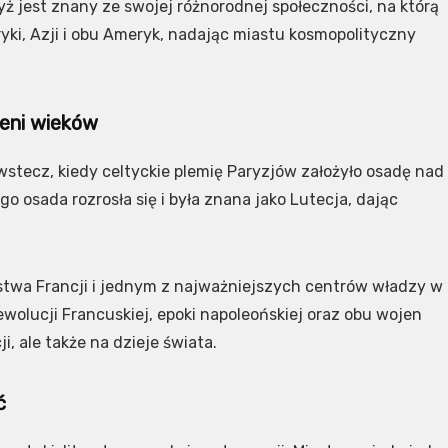
ryż jest znany ze swojej różnorodnej społeczności, na którą
yki, Azji i obu Ameryk, nadając miastu kosmopolityczny
zeni wieków
wstecz, kiedy celtyckie plemię Paryzjów założyło osadę nad
 osada rozrosła się i była znana jako Lutecja, dając
lestwa Francji i jednym z najważniejszych centrów władzy w
wolucji Francuskiej, epoki napoleońskiej oraz obu wojen
i, ale także na dzieje świata.
ć