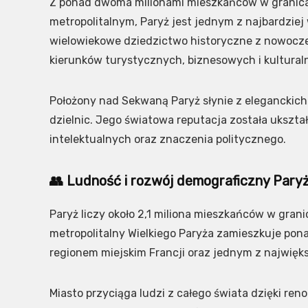
Z ponad dwoma milionami mieszkańców w granica
metropolitalnym, Paryż jest jednym z najbardzie
wielowiekowe dziedzictwo historyczne z nowocze
kierunków turystycznych, biznesowych i kultural
Położony nad Sekwaną Paryż słynie z eleganckic
dzielnic. Jego światowa reputacja została ukszta
intelektualnych oraz znaczenia politycznego.
👥 Ludność i rozwój demograficzny Pary
Paryż liczy około 2,1 miliona mieszkańców w gran
metropolitalny Wielkiego Paryża zamieszkuje pona
regionem miejskim Francji oraz jednym z najwięk
Miasto przyciąga ludzi z całego świata dzięki 