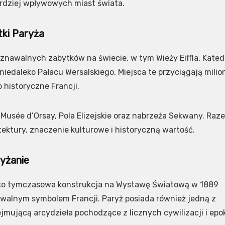
rdziej wpływowych miast świata.
tki Paryża
znawalnych zabytków na świecie, w tym Wieży Eiffla, Kated
edaleko Pałacu Wersalskiego. Miejsca te przyciągają milio
 historyczne Francji.
 Musée d’Orsay, Pola Elizejskie oraz nabrzeża Sekwany. Raz
tektury, znaczenie kulturowe i historyczną wartość.
ryżanie
 jako tymczasowa konstrukcja na Wystawę Światową w 1889
nawalnym symbolem Francji. Paryż posiada również jedną z
jmującą arcydzieła pochodzące z licznych cywilizacji i epo