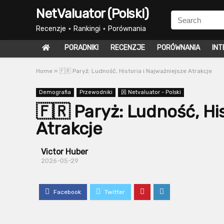
NetValuator (Polski)
Recenzje ⋆ Rankingi ⋆ Porównania
PORADNIKI
RECENZJE
PORÓWNANIA
INT
Home
»
🇫🇷 Paryż: Ludność, Historia i Najważniejsze Atrakcje
Demografia
Przewodniki
龱 Netvaluator - Polski
🇫🇷 Paryż: Ludność, His
Atrakcje
Victor Huber
2026-05-29