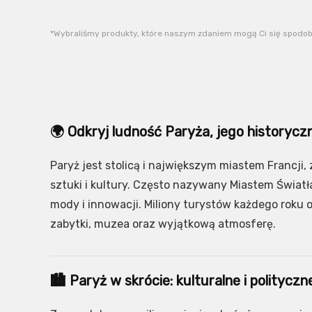
*Wybraliśmy produkty, które naszym zdaniem mogą Ci się spodobać
🌍 Odkryj ludność Paryża, jego historycz
Paryż jest stolicą i największym miastem Francji, 
sztuki i kultury. Często nazywany Miastem Światł
mody i innowacji. Miliony turystów każdego roku 
zabytki, muzea oraz wyjątkową atmosferę.
🏙️ Paryż w skrócie: kulturalne i polityczn