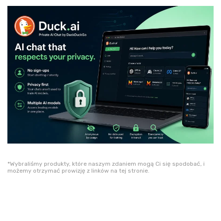
*Wybraliśmy produkty, które naszym zdaniem mogą Ci się spodobać, i
możemy otrzymać prowizję z linków na tej stronie.