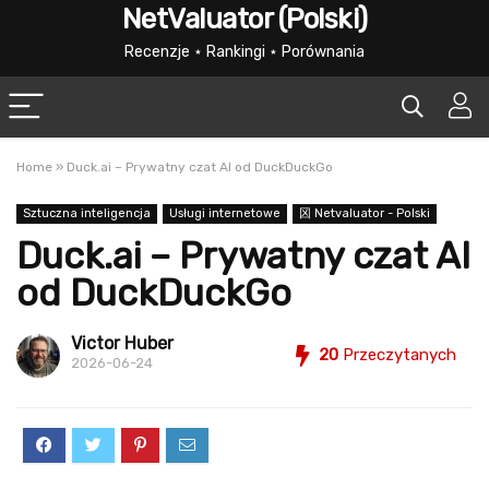
NetValuator (Polski)
Recenzje ⋆ Rankingi ⋆ Porównania
Home
»
Duck.ai – Prywatny czat AI od DuckDuckGo
Sztuczna inteligencja
Usługi internetowe
龱 Netvaluator - Polski
Duck.ai – Prywatny czat AI
od DuckDuckGo
Victor Huber
20
Przeczytanych
2026-06-24